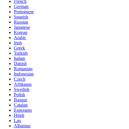
French
German
Portuguese
Spanish
Russian
Japanese
Korean
Arabic
Irish
Greek
Turkish
Italian
Danish
Romanian
Indonesian
Czech
Afrikaans
Swedish
Polish
Basque
Catalan
Esperanto
Hindi
Lao
Albanian