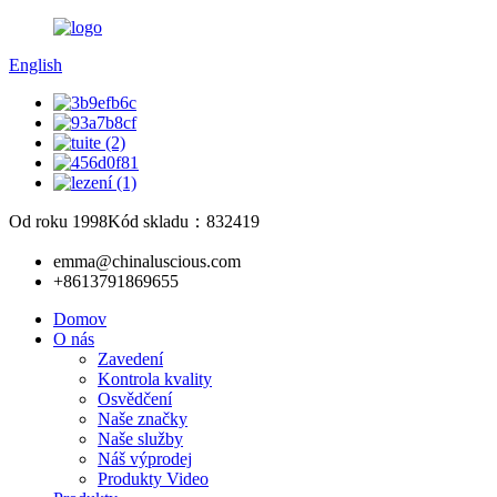
English
Od roku 1998
Kód skladu：832419
emma@chinaluscious.com
+8613791869655
Domov
O nás
Zavedení
Kontrola kvality
Osvědčení
Naše značky
Naše služby
Náš výprodej
Produkty Video