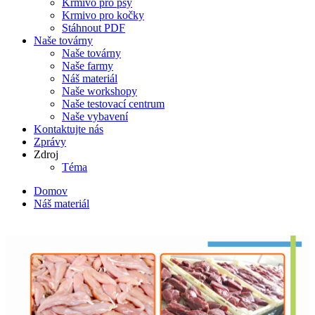
Krmivo pro psy
Krmivo pro kočky
Stáhnout PDF
Naše továrny
Naše továrny
Naše farmy
Náš materiál
Naše workshopy
Naše testovací centrum
Naše vybavení
Kontaktujte nás
Zprávy
Zdroj
Téma
Domov
Náš materiál