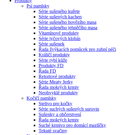
Produkty
Psí pamlsky
Série sušeného kuřete
Série sušených kachen
Série sušeného hovězího masa
Série sušeného jehněčího masa
Vitamínové produkty
Série tyčových klobás
Série sušenek
Řada žvýkacích pomůcek pro zubní péči
Králičí produkty
Série rybí kůže
Produkty FD
Řada FD
Retortové produkty
Série Meaty Jerky
Řada mokrých krmiv
Neobvyklé produkty
Kočičí pamlsky
Stelivo pro kočky
Série suchých sušených surovin
Sušenky a občerstvení
Řada mokrých krmiv
Suché krmivo pro domácí mazlíčky
Tekuté svačiny