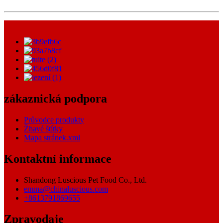
zákaznická podpora
Průvodce produkty
Žhavé štítky
Mapa stránek.xml
Kontaktní informace
Shandong Luscious Pet Food Co., Ltd.
emma@chinaluscious.com
+8613791869655
Zpravodaje