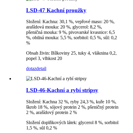
LSD-47 Kachní proužky
Složení: Kachna: 30,1 %, vepřové maso: 20 %,
arašídová mouka: 20 %, glycerol: 8,2 %,
pšeničná mouka: 9 %, pivovarské kvasnice: 6,5
%, obilná mouka: 5,5 %, sorbitol: 0,5 %, sůl: 0,2
%
Obsah živin: Bílkoviny 25, tuky 4, vláknina 0,2,
popel 3, vlhkost 20
dotaz
detail
LSD-46-Kachní a rybí stripsy
Složení: Kachna 32 %, ryby 24,3 %, kuře 10 %,
škrob 18 %, sójový protein 2 %, pšeničný protein
2 %, arašídový protein 2 %
Složení doplňkových látek: glycerol 8 %, sorbitol
1,5 %, sůl 0,2 %