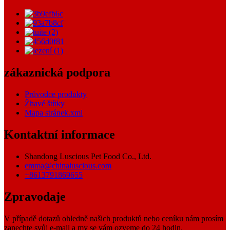
zákaznická podpora
Průvodce produkty
Žhavé štítky
Mapa stránek.xml
Kontaktní informace
Shandong Luscious Pet Food Co., Ltd.
emma@chinaluscious.com
+8613791869655
Zpravodaje
V případě dotazů ohledně našich produktů nebo ceníku nám prosím
zanechte svůj e-mail a my se vám ozveme do 24 hodin.