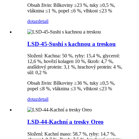
Obsah živin: Bílkoviny ≥23 %, tuky ≥0,5 %,
vláknina ≤1 %, popel ≤6 %, vlhkost ≤23 %
dotaz
detail
LSD-45-Sushi s kachnou a treskou
Složení: Kachna: 50 %, ryby: 15,4 %, glycerol:
12,6 %, hovězí kolagen 10 %, škrob: 4,7 %,
arašídový protein: 3,1 %, hrachový protein: 4 %,
sůl: 0,2 %
Obsah živin: Bílkoviny ≥36 %, tuky ≥0,5 %,
popel ≤8 %, vláknina ≤3 %, vlhkost ≤23 %
dotaz
detail
LSD-44-Kachní a tresky Oreo
Složení: Kachní maso: 58,7 %, ryby: 14,7 %,