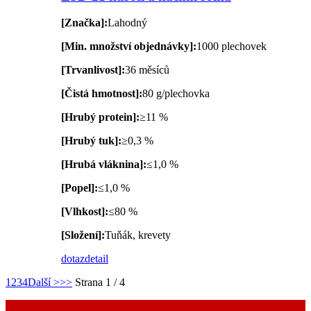
[Značka]:
Lahodný
[Min. množství objednávky]:
1000 plechovek
[Trvanlivost]:
36 měsíců
[Čistá hmotnost]:
80 g/plechovka
[Hrubý protein]:
≥11 %
[Hrubý tuk]:
≥0,3 %
[Hrubá vláknina]:
≤1,0 %
[Popel]:
≤1,0 %
[Vlhkost]:
≤80 %
[Složení]:
Tuňák, krevety
dotaz
detail
1
2
3
4
Další >
>>
Strana 1 / 4