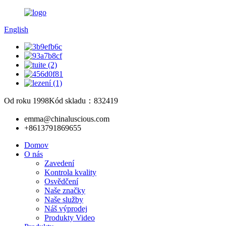
English
Od roku 1998
Kód skladu：832419
emma@chinaluscious.com
+8613791869655
Domov
O nás
Zavedení
Kontrola kvality
Osvědčení
Naše značky
Naše služby
Náš výprodej
Produkty Video