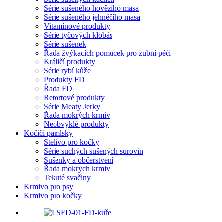
Série sušeného hovězího masa
Série sušeného jehněčího masa
Vitamínové produkty
Série tyčových klobás
Série sušenek
Řada žvýkacích pomůcek pro zubní péči
Králičí produkty
Série rybí kůže
Produkty FD
Řada FD
Retortové produkty
Série Meaty Jerky
Řada mokrých krmiv
Neobvyklé produkty
Kočičí pamlsky
Stelivo pro kočky
Série suchých sušených surovin
Sušenky a občerstvení
Řada mokrých krmiv
Tekuté svačiny
Krmivo pro psy
Krmivo pro kočky