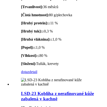
[Trvanlivost]:
36 měsíců
[Čistá hmotnost]:
80 g/plechovka
[Hrubý protein]:
≥11 %
[Hrubý tuk]:
≥0,3 %
[Hrubá vláknina]:
≤1,0 %
[Popel]:
≤1,0 %
[Vlhkost]:
≤80 %
[Složení]:
Tuňák, krevety
dotaz
detail
LSD-23 Kobliha z nerafinované kůže
zabalená v kachně