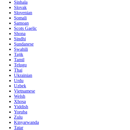
Sinhala
Slovak
Slovenian
Somali
Samoan
Scots Gaelic
Shona
Sindhi
Sundanese
Swahili
Tajik
Tamil
Telugu
Thai
Ukrainian
Urdu
Uzbek
Vietnamese
Welsh
Xhosa
Yiddish
Yoruba
Zulu
Kinyarwanda
Tatar