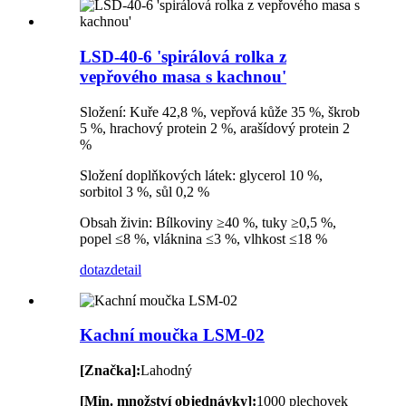
LSD-40-6 'spirálová rolka z
vepřového masa s kachnou'
Složení: Kuře 42,8 %, vepřová kůže 35 %, škrob
5 %, hrachový protein 2 %, arašídový protein 2
%
Složení doplňkových látek: glycerol 10 %,
sorbitol 3 %, sůl 0,2 %
Obsah živin: Bílkoviny ≥40 %, tuky ≥0,5 %,
popel ≤8 %, vláknina ≤3 %, vlhkost ≤18 %
dotaz
detail
Kachní moučka LSM-02
[Značka]:
Lahodný
[Min. množství objednávky]:
1000 plechovek