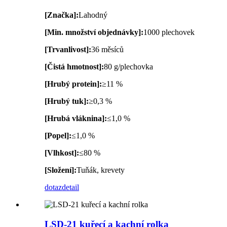
[Značka]:
Lahodný
[Min. množství objednávky]:
1000 plechovek
[Trvanlivost]:
36 měsíců
[Čistá hmotnost]:
80 g/plechovka
[Hrubý protein]:
≥11 %
[Hrubý tuk]:
≥0,3 %
[Hrubá vláknina]:
≤1,0 %
[Popel]:
≤1,0 %
[Vlhkost]:
≤80 %
[Složení]:
Tuňák, krevety
dotaz
detail
LSD-21 kuřecí a kachní rolka