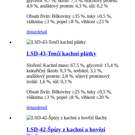
glycerol: 9,7 %, škrob: 7,5 %, hrachový protein:
4,9 %, arašídový protein: 4,3 %, sůl: 0,2 %
Obsah živin: Bílkoviny ≥35 %, tuky ≥0,5 %,
vláknina ≤3 %, popel ≤8 %, vlhkost ≤23 %
dotaz
detail
LSD-43-Tenčí kachní plátky
Složení: Kachní maso: 67,5 %, glycerol: 15,4 %,
kukuřičný škrob: 9,3 %, sorbitol: 3,1 %,
arašídový protein: 2,8 %, sójový proteinový
izolát: 1,6 %, sůl: 0,3 %
Obsah živin: Bílkoviny ≥25 %, tuky ≥0,5 %,
vláknina ≤3 %, popel ≤8 %, vlhkost ≤20 %
dotaz
detail
LSD-42-Špízy z kachní a hovězí