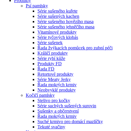
Produkty
Psí pamlsky
Série sušeného kuřete
Série sušených kachen
Série sušeného hovězího masa
Série sušeného jehněčího masa
Vitamínové produkty
Série tyčových klobás
Série sušenek
Řada žvýkacích pomůcek pro zubní péči
Králičí produkty
Série rybí kůže
Produkty FD
Řada FD
Retortové produkty
Série Meaty Jerky
Řada mokrých krmiv
Neobvyklé produkty
Kočičí pamlsky
Stelivo pro kočky
Série suchých sušených surovin
Sušenky a občerstvení
Řada mokrých krmiv
Suché krmivo pro domácí mazlíčky
Tekuté svačiny