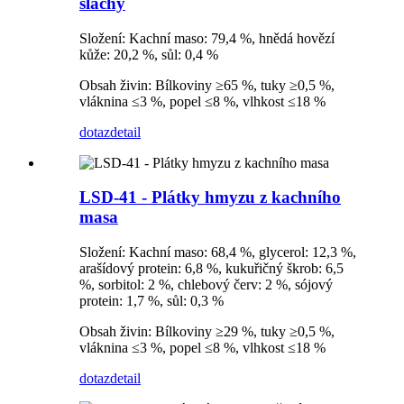
šlachy
Složení: Kachní maso: 79,4 %, hnědá hovězí
kůže: 20,2 %, sůl: 0,4 %
Obsah živin: Bílkoviny ≥65 %, tuky ≥0,5 %,
vláknina ≤3 %, popel ≤8 %, vlhkost ≤18 %
dotaz
detail
LSD-41 - Plátky hmyzu z kachního
masa
Složení: Kachní maso: 68,4 %, glycerol: 12,3 %,
arašídový protein: 6,8 %, kukuřičný škrob: 6,5
%, sorbitol: 2 %, chlebový červ: 2 %, sójový
protein: 1,7 %, sůl: 0,3 %
Obsah živin: Bílkoviny ≥29 %, tuky ≥0,5 %,
vláknina ≤3 %, popel ≤8 %, vlhkost ≤18 %
dotaz
detail