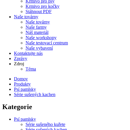
Krmivo pro psy
Krmivo pro kočky
Stáhnout PDF
Naše továrny
Naše továrny
Naše farmy
Náš materiál
Naše workshopy
Naše testovací centrum
Naše vybavení
Kontaktujte nás
Zprávy
Zdroj
Téma
Domov
Produkty
Psí pamlsky
Série sušených kachen
Kategorie
Psí pamlsky
Série sušeného kuřete
Série sušených kachen