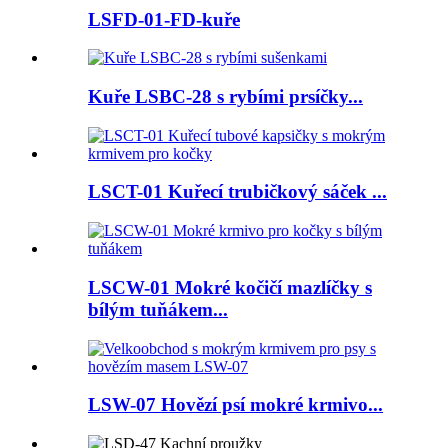
LSFD-01-FD-kuře
Kuře LSBC-28 s rybími prsíčky...
LSCT-01 Kuřecí trubičkový sáček ...
LSCW-01 Mokré kočičí mazlíčky s
bílým tuňákem...
LSW-07 Hovězí psí mokré krmivo...