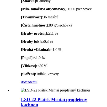
[Značka]:
Lahodný
[Min. množství objednávky]:
1000 plechovek
[Trvanlivost]:
36 měsíců
[Čistá hmotnost]:
80 g/plechovka
[Hrubý protein]:
≥11 %
[Hrubý tuk]:
≥0,3 %
[Hrubá vláknina]:
≤1,0 %
[Popel]:
≤1,0 %
[Vlhkost]:
≤80 %
[Složení]:
Tuňák, krevety
dotaz
detail
LSD-22 Plátek Mentai propletený
kachnou