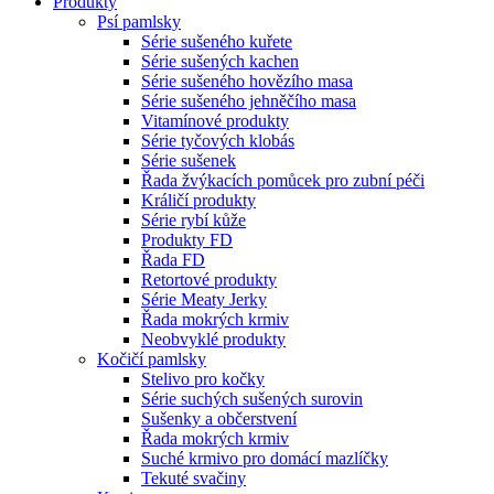
Produkty
Psí pamlsky
Série sušeného kuřete
Série sušených kachen
Série sušeného hovězího masa
Série sušeného jehněčího masa
Vitamínové produkty
Série tyčových klobás
Série sušenek
Řada žvýkacích pomůcek pro zubní péči
Králičí produkty
Série rybí kůže
Produkty FD
Řada FD
Retortové produkty
Série Meaty Jerky
Řada mokrých krmiv
Neobvyklé produkty
Kočičí pamlsky
Stelivo pro kočky
Série suchých sušených surovin
Sušenky a občerstvení
Řada mokrých krmiv
Suché krmivo pro domácí mazlíčky
Tekuté svačiny