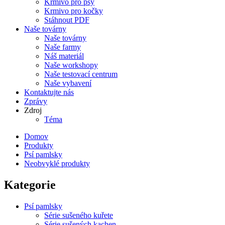
Krmivo pro psy
Krmivo pro kočky
Stáhnout PDF
Naše továrny
Naše továrny
Naše farmy
Náš materiál
Naše workshopy
Naše testovací centrum
Naše vybavení
Kontaktujte nás
Zprávy
Zdroj
Téma
Domov
Produkty
Psí pamlsky
Neobvyklé produkty
Kategorie
Psí pamlsky
Série sušeného kuřete
Série sušených kachen