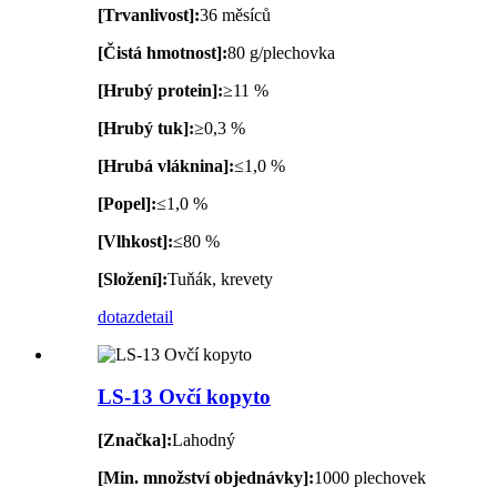
[Trvanlivost]:
36 měsíců
[Čistá hmotnost]:
80 g/plechovka
[Hrubý protein]:
≥11 %
[Hrubý tuk]:
≥0,3 %
[Hrubá vláknina]:
≤1,0 %
[Popel]:
≤1,0 %
[Vlhkost]:
≤80 %
[Složení]:
Tuňák, krevety
dotaz
detail
LS-13 Ovčí kopyto
[Značka]:
Lahodný
[Min. množství objednávky]:
1000 plechovek