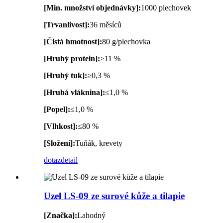
[Min. množství objednávky]:
1000 plechovek
[Trvanlivost]:
36 měsíců
[Čistá hmotnost]:
80 g/plechovka
[Hrubý protein]:
≥11 %
[Hrubý tuk]:
≥0,3 %
[Hrubá vláknina]:
≤1,0 %
[Popel]:
≤1,0 %
[Vlhkost]:
≤80 %
[Složení]:
Tuňák, krevety
dotaz
detail
Uzel LS-09 ze surové kůže a tilapie
[Značka]:
Lahodný