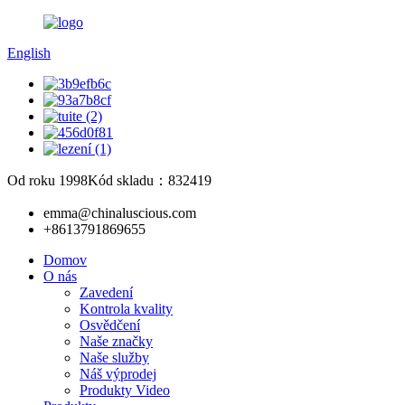
English
Od roku 1998
Kód skladu：832419
emma@chinaluscious.com
+8613791869655
Domov
O nás
Zavedení
Kontrola kvality
Osvědčení
Naše značky
Naše služby
Náš výprodej
Produkty Video