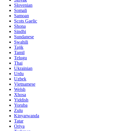
Slovenian
Somali
Samoan
Scots Gaelic
Shona
Sindhi
Sundanese
Swahili
Tajik
Tamil
Telugu
Thai
Ukrainian
Urdu
Uzbek
Vietnamese
Welsh
Xhosa
Yiddish
Yoruba
Zulu
Kinyarwanda
Tatar
Oriya