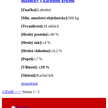
mazlíčky s kachním krkem
[Značka]:
Lahodný
[Min. množství objednávky]:
500 kg
[Trvanlivost]:
18 měsíců
[Hrubý protein]:
≥40 %
[Hrubý tuk]:
≥4 %
[Hrubá vláknina]:
≤0,2 %
[Popel]:
≤7 %
[Vlhkost]: ≤18 %
[Složení]:
Kachní krk
dotaz
detail
1
2
Další >
>>
Strana 1 / 2