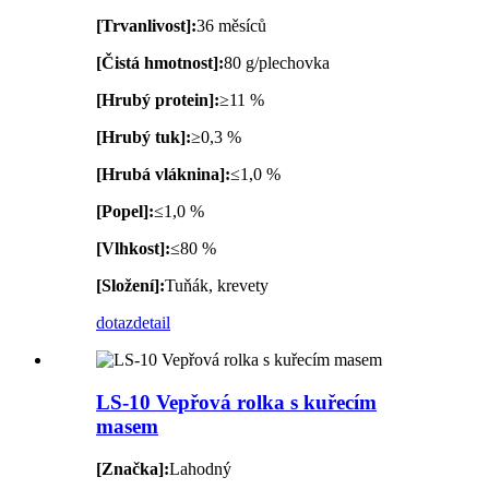
[Trvanlivost]:
36 měsíců
[Čistá hmotnost]:
80 g/plechovka
[Hrubý protein]:
≥11 %
[Hrubý tuk]:
≥0,3 %
[Hrubá vláknina]:
≤1,0 %
[Popel]:
≤1,0 %
[Vlhkost]:
≤80 %
[Složení]:
Tuňák, krevety
dotaz
detail
LS-10 Vepřová rolka s kuřecím
masem
[Značka]:
Lahodný