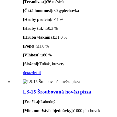
[Trvanlivost]:
36 měsíců
[Čistá hmotnost]:
80 g/plechovka
[Hrubý protein]:
≥11 %
[Hrubý tuk]:
≥0,3 %
[Hrubá vláknina]:
≤1,0 %
[Popel]:
≤1,0 %
[Vlhkost]:
≤80 %
[Složení]:
Tuňák, krevety
dotaz
detail
LS-15 Šroubovaná hovězí pizza
[Značka]:
Lahodný
[Min. množství objednávky]:
1000 plechovek