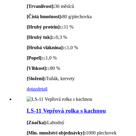
[Trvanlivost]:
36 měsíců
[Čistá hmotnost]:
80 g/plechovka
[Hrubý protein]:
≥11 %
[Hrubý tuk]:
≥0,3 %
[Hrubá vláknina]:
≤1,0 %
[Popel]:
≤1,0 %
[Vlhkost]:
≤80 %
[Složení]:
Tuňák, krevety
dotaz
detail
LS-11 Vepřová rolka s kachnou
[Značka]:
Lahodný
[Min. množství objednávky]:
1000 plechovek