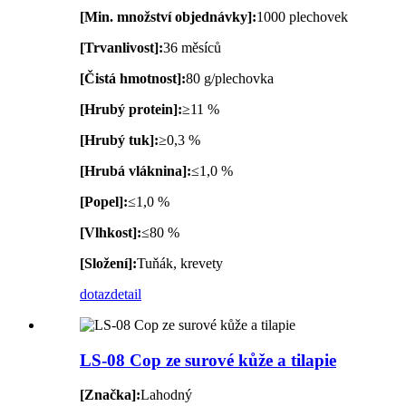
[Min. množství objednávky]:
1000 plechovek
[Trvanlivost]:
36 měsíců
[Čistá hmotnost]:
80 g/plechovka
[Hrubý protein]:
≥11 %
[Hrubý tuk]:
≥0,3 %
[Hrubá vláknina]:
≤1,0 %
[Popel]:
≤1,0 %
[Vlhkost]:
≤80 %
[Složení]:
Tuňák, krevety
dotaz
detail
LS-08 Cop ze surové kůže a tilapie
[Značka]:
Lahodný