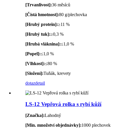
[Trvanlivost]:
36 měsíců
[Čistá hmotnost]:
80 g/plechovka
[Hrubý protein]:
≥11 %
[Hrubý tuk]:
≥0,3 %
[Hrubá vláknina]:
≤1,0 %
[Popel]:
≤1,0 %
[Vlhkost]:
≤80 %
[Složení]:
Tuňák, krevety
dotaz
detail
LS-12 Vepřová rolka s rybí kůží
[Značka]:
Lahodný
[Min. množství objednávky]:
1000 plechovek