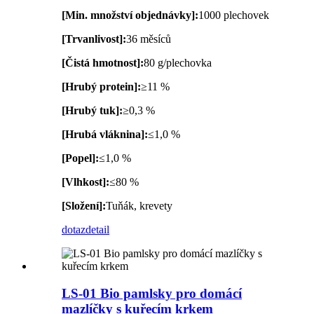
[Min. množství objednávky]:
1000 plechovek
[Trvanlivost]:
36 měsíců
[Čistá hmotnost]:
80 g/plechovka
[Hrubý protein]:
≥11 %
[Hrubý tuk]:
≥0,3 %
[Hrubá vláknina]:
≤1,0 %
[Popel]:
≤1,0 %
[Vlhkost]:
≤80 %
[Složení]:
Tuňák, krevety
dotaz
detail
LS-01 Bio pamlsky pro domácí
mazlíčky s kuřecím krkem