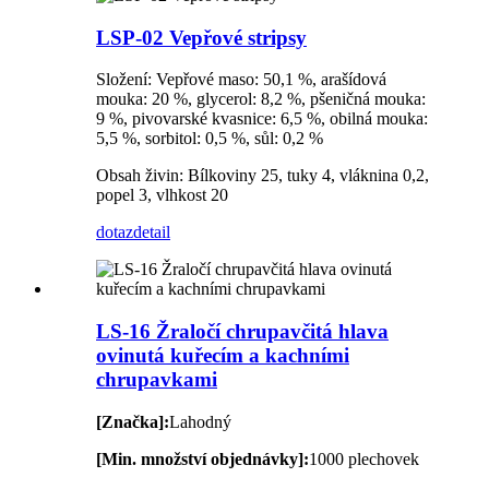
LSP-02 Vepřové stripsy
Složení: Vepřové maso: 50,1 %, arašídová
mouka: 20 %, glycerol: 8,2 %, pšeničná mouka:
9 %, pivovarské kvasnice: 6,5 %, obilná mouka:
5,5 %, sorbitol: 0,5 %, sůl: 0,2 %
Obsah živin: Bílkoviny 25, tuky 4, vláknina 0,2,
popel 3, vlhkost 20
dotaz
detail
LS-16 Žraločí chrupavčitá hlava
ovinutá kuřecím a kachními
chrupavkami
[Značka]:
Lahodný
[Min. množství objednávky]:
1000 plechovek