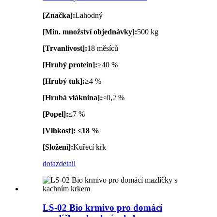
[Značka]:
Lahodný
[Min. množství objednávky]:
500 kg
[Trvanlivost]:
18 měsíců
[Hrubý protein]:
≥40 %
[Hrubý tuk]:
≥4 %
[Hrubá vláknina]:
≤0,2 %
[Popel]:
≤7 %
[Vlhkost]: ≤18 %
[Složení]:
Kuřecí krk
dotaz
detail
LS-02 Bio krmivo pro domácí