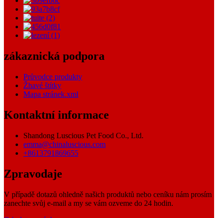
zákaznická podpora
Průvodce produkty
Žhavé štítky
Mapa stránek.xml
Kontaktní informace
Shandong Luscious Pet Food Co., Ltd.
emma@chinaluscious.com
+8613791869655
Zpravodaje
V případě dotazů ohledně našich produktů nebo ceníku nám prosím
zanechte svůj e-mail a my se vám ozveme do 24 hodin.