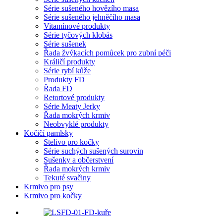
Série sušeného hovězího masa
Série sušeného jehněčího masa
Vitamínové produkty
Série tyčových klobás
Série sušenek
Řada žvýkacích pomůcek pro zubní péči
Králičí produkty
Série rybí kůže
Produkty FD
Řada FD
Retortové produkty
Série Meaty Jerky
Řada mokrých krmiv
Neobvyklé produkty
Kočičí pamlsky
Stelivo pro kočky
Série suchých sušených surovin
Sušenky a občerstvení
Řada mokrých krmiv
Tekuté svačiny
Krmivo pro psy
Krmivo pro kočky