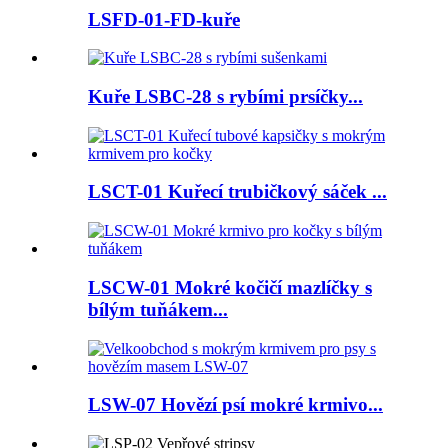
LSFD-01-FD-kuře
Kuře LSBC-28 s rybími prsíčky...
LSCT-01 Kuřecí trubičkový sáček ...
LSCW-01 Mokré kočičí mazlíčky s
bílým tuňákem...
LSW-07 Hovězí psí mokré krmivo...