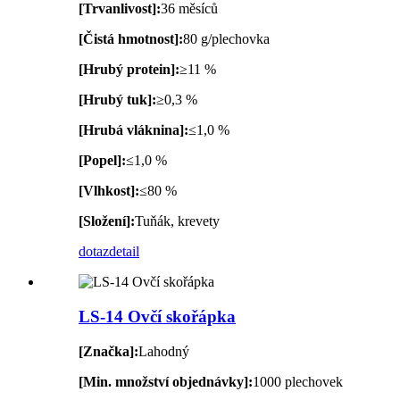
[Trvanlivost]:
36 měsíců
[Čistá hmotnost]:
80 g/plechovka
[Hrubý protein]:
≥11 %
[Hrubý tuk]:
≥0,3 %
[Hrubá vláknina]:
≤1,0 %
[Popel]:
≤1,0 %
[Vlhkost]:
≤80 %
[Složení]:
Tuňák, krevety
dotaz
detail
LS-14 Ovčí skořápka
[Značka]:
Lahodný
[Min. množství objednávky]:
1000 plechovek