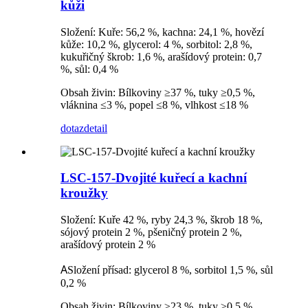
kůži
Složení: Kuře: 56,2 %, kachna: 24,1 %, hovězí
kůže: 10,2 %, glycerol: 4 %, sorbitol: 2,8 %,
kukuřičný škrob: 1,6 %, arašídový protein: 0,7
%, sůl: 0,4 %
Obsah živin: Bílkoviny ≥37 %, tuky ≥0,5 %,
vláknina ≤3 %, popel ≤8 %, vlhkost ≤18 %
dotaz
detail
LSC-157-Dvojité kuřecí a kachní
kroužky
Složení: Kuře 42 %, ryby 24,3 %, škrob 18 %,
sójový protein 2 %, pšeničný protein 2 %,
arašídový protein 2 %
A
Složení přísad: glycerol 8 %, sorbitol 1,5 %, sůl
0,2 %
Obsah živin: Bílkoviny ≥23 %, tuky ≥0,5 %,