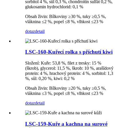
sorbitol 4 %, sůl 0,3 %, chondroitin sulfát 0,2 %,
glukosamin hydrochlorid: 0,1 %
Obsah živin: Bílkoviny ≥30 %, tuky ≥0,5 %,
vláknina ≤2 %, popel ≤8 %, vlhkost ≤23 %
dotaz
detail
LSC-160-Kuřecí rolka s příchutí kiwi
Složení: Kuře: 53,8 %, filet z tresky: 15 %
(škrob), glycerol: 11,5 %, škrob: 10 %, arašídový
protein: 4 %, hrachový protein: 4 %, sorbitol: 1,3
%, sůl: 0,20 %, kiwi: 0,2 %
Obsah živin: Bílkoviny ≥20 %, tuky ≥0,5 %,
vláknina ≤3 %, popel ≤8 %, vlhkost ≤23 %
dotaz
detail
LSC-159-Kuře a kachna na surové