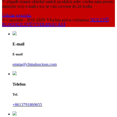
V případě dotazů ohledně našich produktů nebo ceníku nám prosím
zanechte svůj e-mail a my se vám ozveme do 24 hodin.
Odeslat poptávku
© Copyright - 2010-2026: Všechna práva vyhrazena.
NEJLEPŠÍ
BLOG
NEJLEPŠÍ VYHLEDÁVÁNÍ
E-mail
E-mail
emma@chinaluscious.com
Telefon
Tel.
+8613791869655