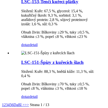
LSC-153-Tenčí kuřecí plátky
Složení: Kuře: 67,5 %, glycerol: 15,4 %,
kukuřičný škrob: 9,3 %, sorbitol: 3,1 %,
arašídový protein: 2,8 %, sójový proteinový
izolát: 1,6 %, sůl: 0,3 %
Obsah živin: Bílkoviny ≥29 %, tuky ≥0,5 %,
vláknina ≤3 %, popel ≤8 %, vlhkost ≤23 %
dotaz
detail
LSC-151-Špízy z kuřecích šlach
Složení: Kuře: 88,3 %, hnědá kůže: 11,3 %, sůl:
0,4 %
Obsah živin: Bílkoviny ≥70 %, tuky ≥0,5 %,
popel ≤8 %, vláknina ≤3 %, vlhkost ≤18 %
dotaz
detail
1
2
3
4
5
6
Další >
>>
Strana 1 / 13