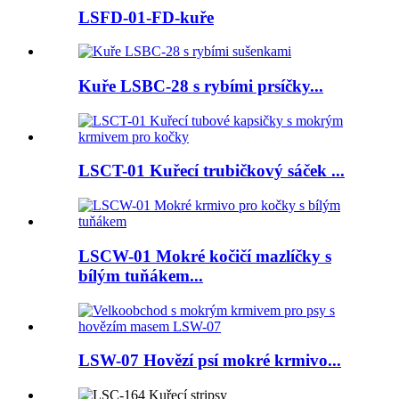
LSFD-01-FD-kuře
Kuře LSBC-28 s rybími prsíčky...
LSCT-01 Kuřecí trubičkový sáček ...
LSCW-01 Mokré kočičí mazlíčky s
bílým tuňákem...
LSW-07 Hovězí psí mokré krmivo...