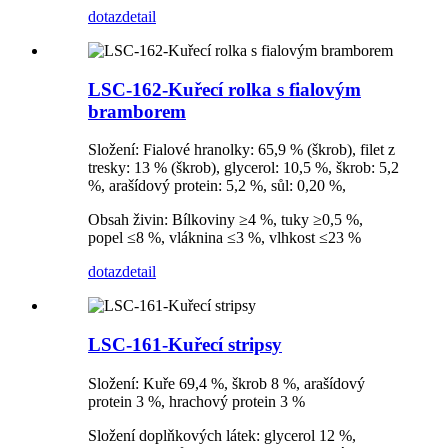
dotaz
detail
LSC-162-Kuřecí rolka s fialovým
bramborem
Složení: Fialové hranolky: 65,9 % (škrob), filet z
tresky: 13 % (škrob), glycerol: 10,5 %, škrob: 5,2
%, arašídový protein: 5,2 %, sůl: 0,20 %,
Obsah živin: Bílkoviny ≥4 %, tuky ≥0,5 %,
popel ≤8 %, vláknina ≤3 %, vlhkost ≤23 %
dotaz
detail
LSC-161-Kuřecí stripsy
Složení: Kuře 69,4 %, škrob 8 %, arašídový
protein 3 %, hrachový protein 3 %
Složení doplňkových látek: glycerol 12 %,