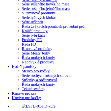
Série sušeného hovězího masa
Série sušeného jehněčího masa
Vitamínové produkty
Série tyčových klobás
Série sušenek
Řada žvýkacích pomůcek pro zubní péči
Králičí produkty
Série rybí kůže
Produkty FD
Řada FD
Retortové produkty
Série Meaty Jerky
Řada mokrých krmiv
Neobvyklé produkty
Kočičí pamlsky
Stelivo pro kočky
Série suchých sušených surovin
Sušenky a občerstvení
Řada mokrých krmiv
Tekuté svačiny
Krmivo pro psy
Krmivo pro kočky