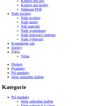
Krmivo pro psy
Krmivo pro kočky
Stáhnout PDF
Naše továrny
Naše továrny
Naše farmy
Náš materiál
Naše workshopy
Naše testovací centrum
Naše vybavení
Kontaktujte nás
Zprávy
Zdroj
Téma
Domov
Produkty
Psí pamlsky
Série sušeného kuřete
Kategorie
Psí pamlsky
Série sušeného kuřete
Série sušených kachen