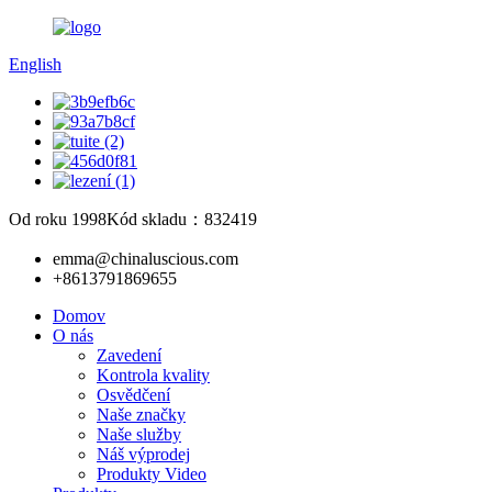
English
Od roku 1998
Kód skladu：832419
emma@chinaluscious.com
+8613791869655
Domov
O nás
Zavedení
Kontrola kvality
Osvědčení
Naše značky
Naše služby
Náš výprodej
Produkty Video