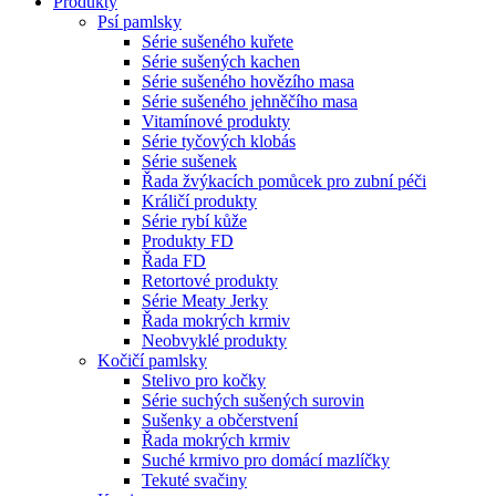
Produkty
Psí pamlsky
Série sušeného kuřete
Série sušených kachen
Série sušeného hovězího masa
Série sušeného jehněčího masa
Vitamínové produkty
Série tyčových klobás
Série sušenek
Řada žvýkacích pomůcek pro zubní péči
Králičí produkty
Série rybí kůže
Produkty FD
Řada FD
Retortové produkty
Série Meaty Jerky
Řada mokrých krmiv
Neobvyklé produkty
Kočičí pamlsky
Stelivo pro kočky
Série suchých sušených surovin
Sušenky a občerstvení
Řada mokrých krmiv
Suché krmivo pro domácí mazlíčky
Tekuté svačiny