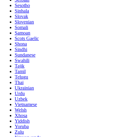
Sesotho
Sinhala
Slovak
Slovenian
Somali
Samoan
Scots Gaelic
Shona
Sindhi
Sundanese
Swahili
Tajik
Tamil
Telugu
Thai
Ukrainian
Urdu
Uzbek
Vietnamese
Welsh
Xhosa
Yiddish
Yoruba
Zulu