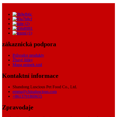
zákaznická podpora
Průvodce produkty
Žhavé štítky
Mapa stránek.xml
Kontaktní informace
Shandong Luscious Pet Food Co., Ltd.
emma@chinaluscious.com
+8613791869655
Zpravodaje