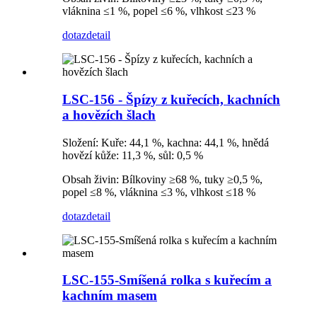
vláknina ≤1 %, popel ≤6 %, vlhkost ≤23 %
dotaz
detail
LSC-156 - Špízy z kuřecích, kachních
a hovězích šlach
Složení: Kuře: 44,1 %, kachna: 44,1 %, hnědá
hovězí kůže: 11,3 %, sůl: 0,5 %
Obsah živin: Bílkoviny ≥68 %, tuky ≥0,5 %,
popel ≤8 %, vláknina ≤3 %, vlhkost ≤18 %
dotaz
detail
LSC-155-Smíšená rolka s kuřecím a
kachním masem