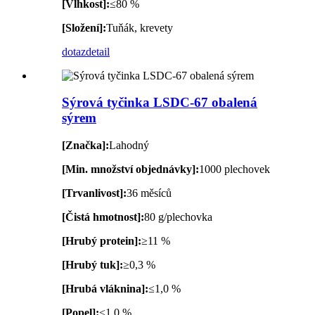
[Vlhkost]:
≤80 %
[Složení]:
Tuňák, krevety
dotaz
detail
Sýrová tyčinka LSDC-67 obalená
sýrem
[Značka]:
Lahodný
[Min. množství objednávky]:
1000 plechovek
[Trvanlivost]:
36 měsíců
[Čistá hmotnost]:
80 g/plechovka
[Hrubý protein]:
≥11 %
[Hrubý tuk]:
≥0,3 %
[Hrubá vláknina]:
≤1,0 %
[Popel]:
≤1,0 %