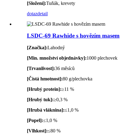
[Složení]:
Tuňák, krevety
dotaz
detail
LSDC-69 Rawhide s hovězím masem
[Značka]:
Lahodný
[Min. množství objednávky]:
1000 plechovek
[Trvanlivost]:
36 měsíců
[Čistá hmotnost]:
80 g/plechovka
[Hrubý protein]:
≥11 %
[Hrubý tuk]:
≥0,3 %
[Hrubá vláknina]:
≤1,0 %
[Popel]:
≤1,0 %
[Vlhkost]:
≤80 %