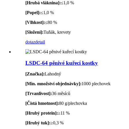
[Hrubá vláknina]:
≤1,0 %
[Popel]:
≤1,0 %
[Vlhkost]:
≤80 %
[Složení]:
Tuňák, krevety
dotaz
detail
LSDC-64 pěnivé kuřecí kostky
[Značka]:
Lahodný
[Min. množství objednávky]:
1000 plechovek
[Trvanlivost]:
36 měsíců
[Čistá hmotnost]:
80 g/plechovka
[Hrubý protein]:
≥11 %
[Hrubý tuk]:
≥0,3 %