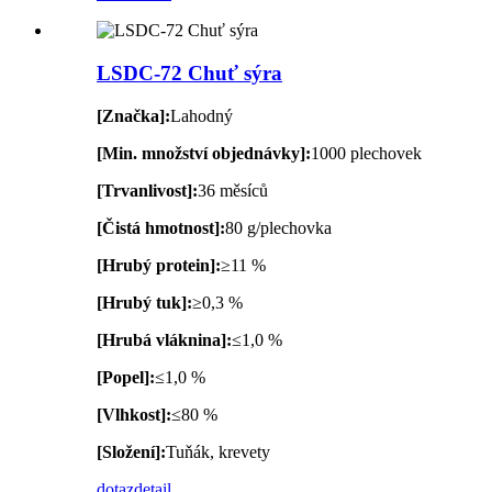
LSDC-72 Chuť sýra
[Značka]:
Lahodný
[Min. množství objednávky]:
1000 plechovek
[Trvanlivost]:
36 měsíců
[Čistá hmotnost]:
80 g/plechovka
[Hrubý protein]:
≥11 %
[Hrubý tuk]:
≥0,3 %
[Hrubá vláknina]:
≤1,0 %
[Popel]:
≤1,0 %
[Vlhkost]:
≤80 %
[Složení]:
Tuňák, krevety
dotaz
detail