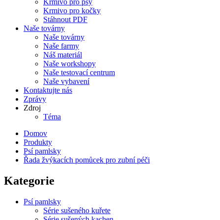
Krmivo pro psy
Krmivo pro kočky
Stáhnout PDF
Naše továrny
Naše továrny
Naše farmy
Náš materiál
Naše workshopy
Naše testovací centrum
Naše vybavení
Kontaktujte nás
Zprávy
Zdroj
Téma
Domov
Produkty
Psí pamlsky
Řada žvýkacích pomůcek pro zubní péči
Kategorie
Psí pamlsky
Série sušeného kuřete
Série sušených kachen