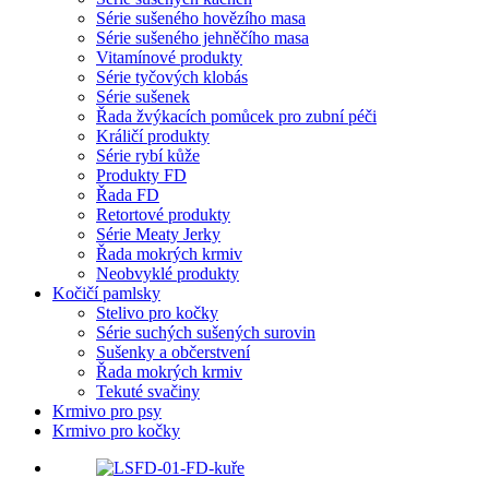
Série sušeného hovězího masa
Série sušeného jehněčího masa
Vitamínové produkty
Série tyčových klobás
Série sušenek
Řada žvýkacích pomůcek pro zubní péči
Králičí produkty
Série rybí kůže
Produkty FD
Řada FD
Retortové produkty
Série Meaty Jerky
Řada mokrých krmiv
Neobvyklé produkty
Kočičí pamlsky
Stelivo pro kočky
Série suchých sušených surovin
Sušenky a občerstvení
Řada mokrých krmiv
Tekuté svačiny
Krmivo pro psy
Krmivo pro kočky