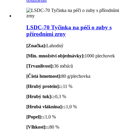
dotaz
detail
LSDC-70 Tyčinka na péči o zuby s
přírodními zrny
[Značka]:
Lahodný
[Min. množství objednávky]:
1000 plechovek
[Trvanlivost]:
36 měsíců
[Čistá hmotnost]:
80 g/plechovka
[Hrubý protein]:
≥11 %
[Hrubý tuk]:
≥0,3 %
[Hrubá vláknina]:
≤1,0 %
[Popel]:
≤1,0 %
[Vlhkost]:
≤80 %