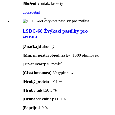
[Složení]:
Tuňák, krevety
dotaz
detail
LSDC-68 Žvýkací pastilky pro
zvířata
[Značka]:
Lahodný
[Min. množství objednávky]:
1000 plechovek
[Trvanlivost]:
36 měsíců
[Čistá hmotnost]:
80 g/plechovka
[Hrubý protein]:
≥11 %
[Hrubý tuk]:
≥0,3 %
[Hrubá vláknina]:
≤1,0 %
[Popel]:
≤1,0 %