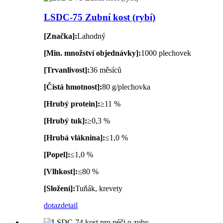
LSDC-75 Zubní kost (rybí)
[Značka]:
Lahodný
[Min. množství objednávky]:
1000 plechovek
[Trvanlivost]:
36 měsíců
[Čistá hmotnost]:
80 g/plechovka
[Hrubý protein]:
≥11 %
[Hrubý tuk]:
≥0,3 %
[Hrubá vláknina]:
≤1,0 %
[Popel]:
≤1,0 %
[Vlhkost]:
≤80 %
[Složení]:
Tuňák, krevety
dotaz
detail