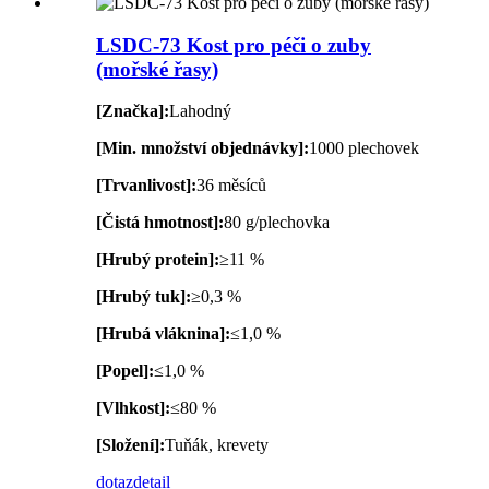
LSDC-73 Kost pro péči o zuby
(mořské řasy)
[Značka]:
Lahodný
[Min. množství objednávky]:
1000 plechovek
[Trvanlivost]:
36 měsíců
[Čistá hmotnost]:
80 g/plechovka
[Hrubý protein]:
≥11 %
[Hrubý tuk]:
≥0,3 %
[Hrubá vláknina]:
≤1,0 %
[Popel]:
≤1,0 %
[Vlhkost]:
≤80 %
[Složení]:
Tuňák, krevety
dotaz
detail