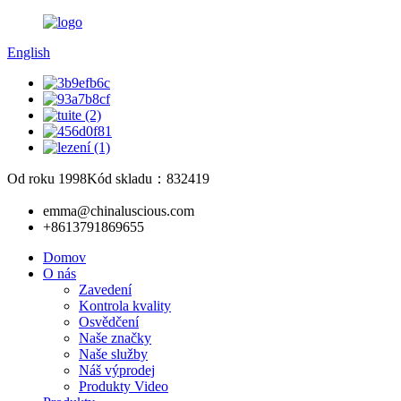
English
Od roku 1998
Kód skladu：832419
emma@chinaluscious.com
+8613791869655
Domov
O nás
Zavedení
Kontrola kvality
Osvědčení
Naše značky
Naše služby
Náš výprodej
Produkty Video