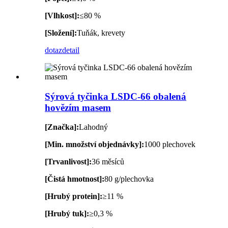
[Vlhkost]:
≤80 %
[Složení]:
Tuňák, krevety
dotaz
detail
Sýrová tyčinka LSDC-66 obalená
hovězím masem
[Značka]:
Lahodný
[Min. množství objednávky]:
1000 plechovek
[Trvanlivost]:
36 měsíců
[Čistá hmotnost]:
80 g/plechovka
[Hrubý protein]:
≥11 %
[Hrubý tuk]:
≥0,3 %