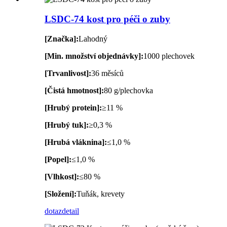
LSDC-74 kost pro péči o zuby
[Značka]:
Lahodný
[Min. množství objednávky]:
1000 plechovek
[Trvanlivost]:
36 měsíců
[Čistá hmotnost]:
80 g/plechovka
[Hrubý protein]:
≥11 %
[Hrubý tuk]:
≥0,3 %
[Hrubá vláknina]:
≤1,0 %
[Popel]:
≤1,0 %
[Vlhkost]:
≤80 %
[Složení]:
Tuňák, krevety
dotaz
detail