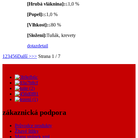
[Hrubá vláknina]:
≤1,0 %
[Popel]:
≤1,0 %
[Vlhkost]:
≤80 %
[Složení]:
Tuňák, krevety
dotaz
detail
1
2
3
4
5
6
Další >
>>
Strana 1 / 7
zákaznická podpora
Průvodce produkty
Žhavé štítky
Mapa stránek.xml