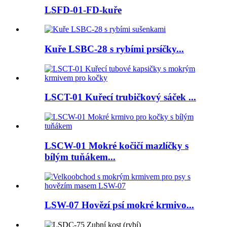
LSFD-01-FD-kuře
Kuře LSBC-28 s rybími prsíčky...
LSCT-01 Kuřecí trubičkový sáček ...
LSCW-01 Mokré kočičí mazlíčky s
bílým tuňákem...
LSW-07 Hovězí psí mokré krmivo...