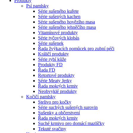
Produkty
Psí pamlsky
Série sušeného kuřete
Série sušených kachen
Série sušeného hovězího masa
Série sušeného jehněčího masa
Vitamínové produkty
Série tyčových klobás
Série sušenek
Řada žvýkacích pomůcek pro zubní péči
Králičí produkty
Série rybí kůže
Produkty FD
Řada FD
Retortové produkty
Série Meaty Jerky
Řada mokrých krmiv
Neobvyklé produkty
Kočičí pamlsky
Stelivo pro kočky
Série suchých sušených surovin
Sušenky a občerstvení
Řada mokrých krmiv
Suché krmivo pro domácí mazlíčky
Tekuté svačiny