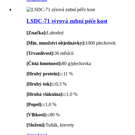
LSDC-71 sýrová zubní péče kost
[Značka]:
Lahodný
[Min. množství objednávky]:
1000 plechovek
[Trvanlivost]:
36 měsíců
[Čistá hmotnost]:
80 g/plechovka
[Hrubý protein]:
≥11 %
[Hrubý tuk]:
≥0,3 %
[Hrubá vláknina]:
≤1,0 %
[Popel]:
≤1,0 %
[Vlhkost]:
≤80 %
[Složení]:
Tuňák, krevety