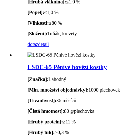
[Hrubá vláknina]:
≤1,0 %
[Popel]:
≤1,0 %
[Vlhkost]:
≤80 %
[Složení]:
Tuňák, krevety
dotaz
detail
LSDC-65 Pěnivé hovězí kostky
[Značka]:
Lahodný
[Min. množství objednávky]:
1000 plechovek
[Trvanlivost]:
36 měsíců
[Čistá hmotnost]:
80 g/plechovka
[Hrubý protein]:
≥11 %
[Hrubý tuk]:
≥0,3 %