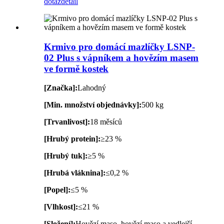
dotaz
detail
Krmivo pro domácí mazlíčky LSNP-
02 Plus s vápníkem a hovězím masem
ve formě kostek
[Značka]:
Lahodný
[Min. množství objednávky]:
500 kg
[Trvanlivost]:
18 měsíců
[Hrubý protein]:
≥23 %
[Hrubý tuk]:
≥5 %
[Hrubá vláknina]:
≤0,2 %
[Popel]:
≤5 %
[Vlhkost]:
≤21 %
[Složení]:
Hovězí maso, hovězí maso a vedlejší