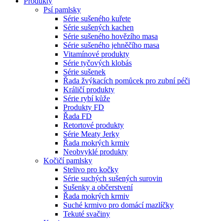
Produkty
Psí pamlsky
Série sušeného kuřete
Série sušených kachen
Série sušeného hovězího masa
Série sušeného jehněčího masa
Vitamínové produkty
Série tyčových klobás
Série sušenek
Řada žvýkacích pomůcek pro zubní péči
Králičí produkty
Série rybí kůže
Produkty FD
Řada FD
Retortové produkty
Série Meaty Jerky
Řada mokrých krmiv
Neobvyklé produkty
Kočičí pamlsky
Stelivo pro kočky
Série suchých sušených surovin
Sušenky a občerstvení
Řada mokrých krmiv
Suché krmivo pro domácí mazlíčky
Tekuté svačiny