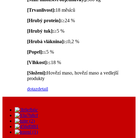
[Trvanlivost]:
18 měsíců
[Hrubý protein]:
≥24 %
[Hrubý tuk]:
≥5 %
[Hrubá vláknina]:
≤0,2 %
[Popel]:
≤5 %
[Vlhkost]:
≤18 %
[Složení]:
Hovězí maso, hovězí maso a vedlejší
produkty
dotaz
detail