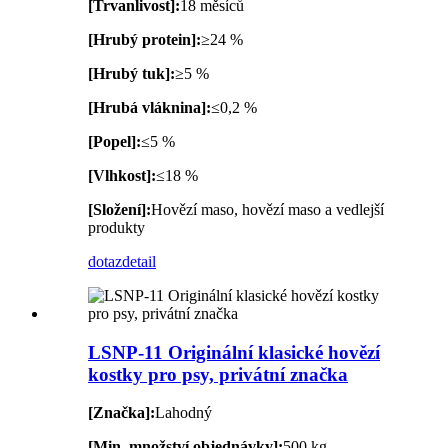
[Trvanlivost]:
18 měsíců
[Hrubý protein]:
≥24 %
[Hrubý tuk]:
≥5 %
[Hrubá vláknina]:
≤0,2 %
[Popel]:
≤5 %
[Vlhkost]:
≤18 %
[Složení]:
Hovězí maso, hovězí maso a vedlejší
produkty
dotaz
detail
LSNP-11 Originální klasické hovězí
kostky pro psy, privátní značka
[Značka]:
Lahodný
[Min. množství objednávky]:
500 kg