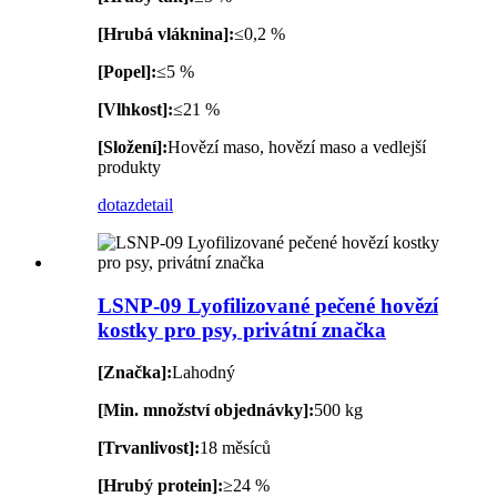
[Hrubá vláknina]:
≤0,2 %
[Popel]:
≤5 %
[Vlhkost]:
≤21 %
[Složení]:
Hovězí maso, hovězí maso a vedlejší
produkty
dotaz
detail
LSNP-09 Lyofilizované pečené hovězí
kostky pro psy, privátní značka
[Značka]:
Lahodný
[Min. množství objednávky]:
500 kg
[Trvanlivost]:
18 měsíců
[Hrubý protein]:
≥24 %