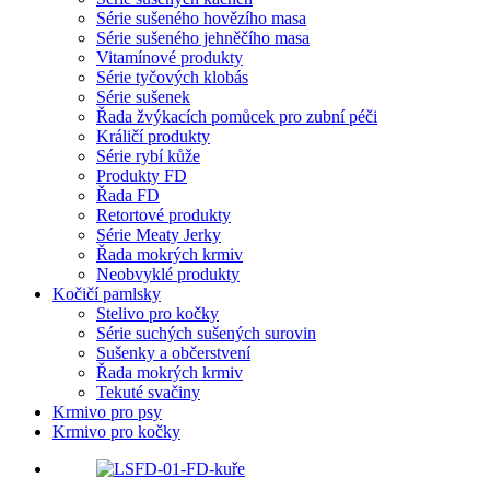
Série sušeného hovězího masa
Série sušeného jehněčího masa
Vitamínové produkty
Série tyčových klobás
Série sušenek
Řada žvýkacích pomůcek pro zubní péči
Králičí produkty
Série rybí kůže
Produkty FD
Řada FD
Retortové produkty
Série Meaty Jerky
Řada mokrých krmiv
Neobvyklé produkty
Kočičí pamlsky
Stelivo pro kočky
Série suchých sušených surovin
Sušenky a občerstvení
Řada mokrých krmiv
Tekuté svačiny
Krmivo pro psy
Krmivo pro kočky