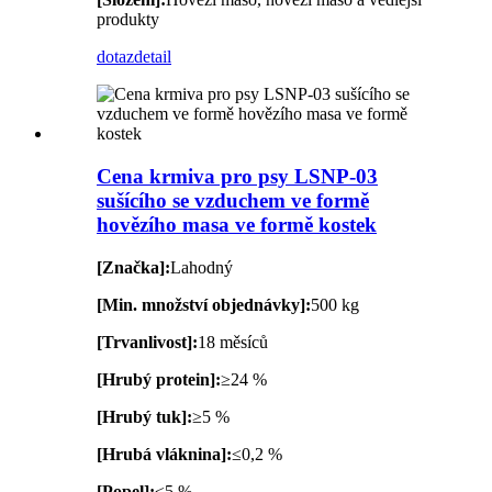
produkty
dotaz
detail
Cena krmiva pro psy LSNP-03
sušícího se vzduchem ve formě
hovězího masa ve formě kostek
[Značka]:
Lahodný
[Min. množství objednávky]:
500 kg
[Trvanlivost]:
18 měsíců
[Hrubý protein]:
≥24 %
[Hrubý tuk]:
≥5 %
[Hrubá vláknina]:
≤0,2 %
[Popel]:
≤5 %