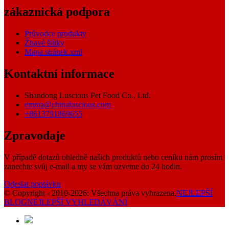
zákaznická podpora
Průvodce produkty
Žhavé štítky
Mapa stránek.xml
Kontaktní informace
Shandong Luscious Pet Food Co., Ltd.
emma@chinaluscious.com
+8613791869655
Zpravodaje
V případě dotazů ohledně našich produktů nebo ceníku nám prosím
zanechte svůj e-mail a my se vám ozveme do 24 hodin.
Odeslat poptávku
© Copyright - 2010-2026: Všechna práva vyhrazena.
NEJLEPŠÍ
BLOG
NEJLEPŠÍ VYHLEDÁVÁNÍ