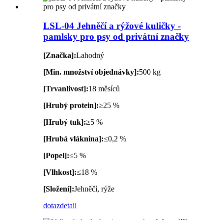
LSL-04 Jehněčí a rýžové kuličky -
pamlsky pro psy od privátní značky
[Značka]:
Lahodný
[Min. množství objednávky]:
500 kg
[Trvanlivost]:
18 měsíců
[Hrubý protein]:
≥25 %
[Hrubý tuk]:
≥5 %
[Hrubá vláknina]:
≤0,2 %
[Popel]:
≤5 %
[Vlhkost]:
≤18 %
[Složení]:
Jehněčí, rýže
dotaz
detail