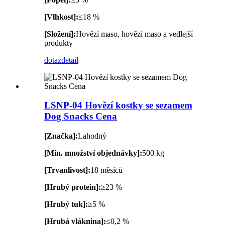
[Vlhkost]:
≤18 %
[Složení]:
Hovězí maso, hovězí maso a vedlejší
produkty
dotaz
detail
LSNP-04 Hovězí kostky se sezamem
Dog Snacks Cena
[Značka]:
Lahodný
[Min. množství objednávky]:
500 kg
[Trvanlivost]:
18 měsíců
[Hrubý protein]:
≥23 %
[Hrubý tuk]:
≥5 %
[Hrubá vláknina]:
≤0,2 %