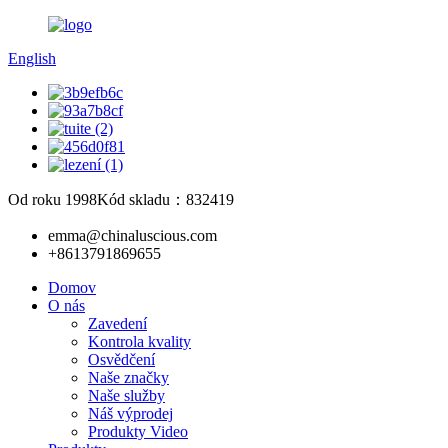
English
Od roku 1998
Kód skladu：832419
emma@chinaluscious.com
+8613791869655
Domov
O nás
Zavedení
Kontrola kvality
Osvědčení
Naše značky
Naše služby
Náš výprodej
Produkty Video