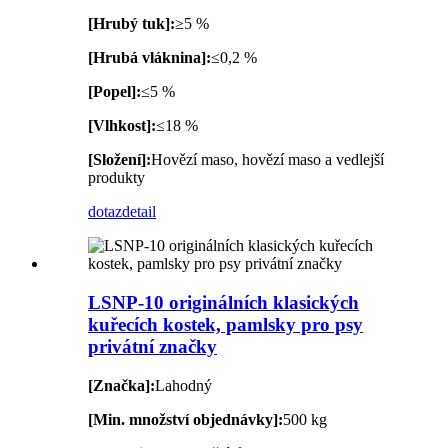
[Hrubý tuk]:
≥5 %
[Hrubá vláknina]:
≤0,2 %
[Popel]:
≤5 %
[Vlhkost]:
≤18 %
[Složení]:
Hovězí maso, hovězí maso a vedlejší
produkty
dotaz
detail
LSNP-10 originálních klasických
kuřecích kostek, pamlsky pro psy
privátní značky
[Značka]:
Lahodný
[Min. množství objednávky]:
500 kg