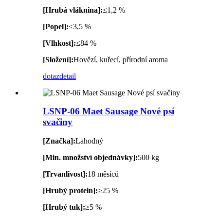
[Hrubá vláknina]:
≤1,2 %
[Popel]:
≤3,5 %
[Vlhkost]:
≤84 %
[Složení]:
Hovězí, kuřecí, přírodní aroma
dotaz
detail
LSNP-06 Maet Sausage Nové psí
svačiny
[Značka]:
Lahodný
[Min. množství objednávky]:
500 kg
[Trvanlivost]:
18 měsíců
[Hrubý protein]:
≥25 %
[Hrubý tuk]:
≥5 %