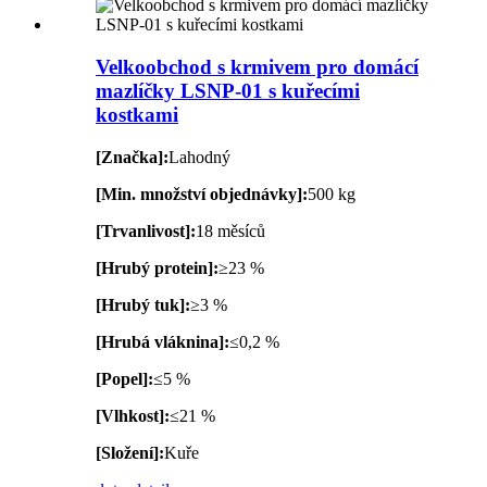
Velkoobchod s krmivem pro domácí
mazlíčky LSNP-01 s kuřecími
kostkami
[Značka]:
Lahodný
[Min. množství objednávky]:
500 kg
[Trvanlivost]:
18 měsíců
[Hrubý protein]:
≥23 %
[Hrubý tuk]:
≥3 %
[Hrubá vláknina]:
≤0,2 %
[Popel]:
≤5 %
[Vlhkost]:
≤21 %
[Složení]:
Kuře