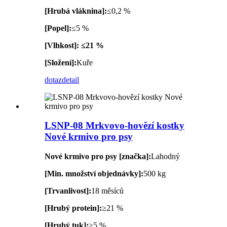
[Hrubá vláknina]:
≤0,2 %
[Popel]:
≤5 %
[Vlhkost]: ≤21 %
[Složení]:
Kuře
dotaz
detail
LSNP-08 Mrkvovo-hovězí kostky
Nové krmivo pro psy
Nové krmivo pro psy [značka]:
Lahodný
[Min. množství objednávky]:
500 kg
[Trvanlivost]:
18 měsíců
[Hrubý protein]:
≥21 %
[Hrubý tuk]:
≥5 %