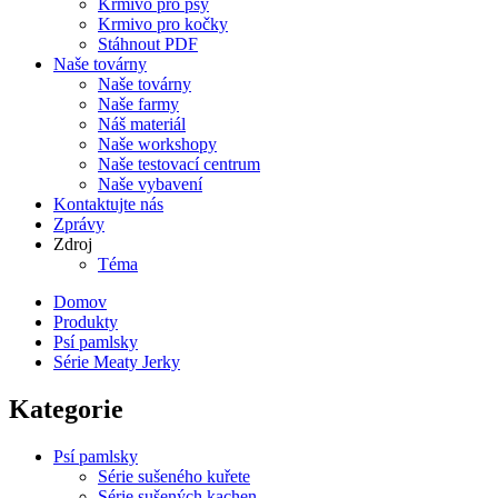
Krmivo pro psy
Krmivo pro kočky
Stáhnout PDF
Naše továrny
Naše továrny
Naše farmy
Náš materiál
Naše workshopy
Naše testovací centrum
Naše vybavení
Kontaktujte nás
Zprávy
Zdroj
Téma
Domov
Produkty
Psí pamlsky
Série Meaty Jerky
Kategorie
Psí pamlsky
Série sušeného kuřete
Série sušených kachen