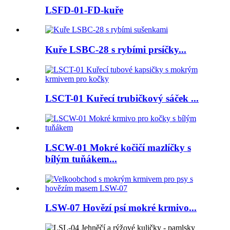
LSFD-01-FD-kuře
Kuře LSBC-28 s rybími prsíčky...
LSCT-01 Kuřecí trubičkový sáček ...
LSCW-01 Mokré kočičí mazlíčky s
bílým tuňákem...
LSW-07 Hovězí psí mokré krmivo...