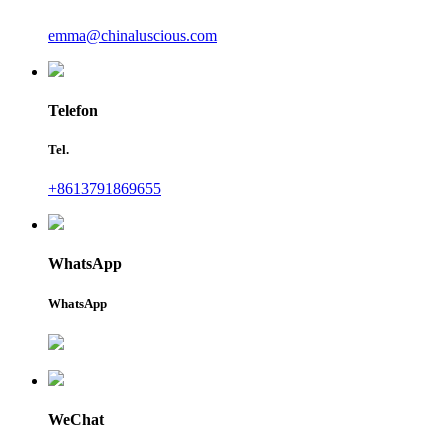
emma@chinaluscious.com
Telefon
Tel.
+8613791869655
WhatsApp
WhatsApp
WeChat