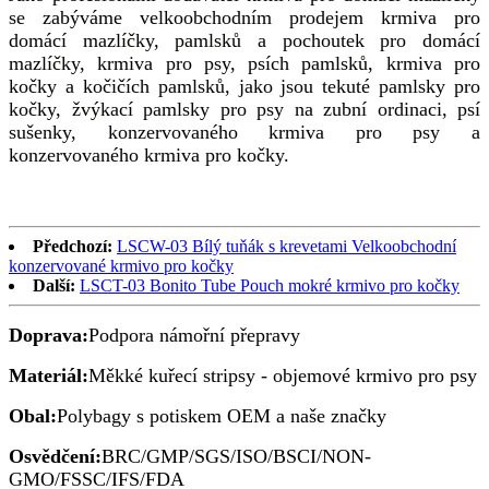
se zabýváme velkoobchodním prodejem krmiva pro
domácí mazlíčky, pamlsků a pochoutek pro domácí
mazlíčky, krmiva pro psy, psích pamlsků, krmiva pro
kočky a kočičích pamlsků, jako jsou tekuté pamlsky pro
kočky, žvýkací pamlsky pro psy na zubní ordinaci, psí
sušenky, konzervovaného krmiva pro psy a
konzervovaného krmiva pro kočky.
Předchozí:
LSCW-03 Bílý tuňák s krevetami Velkoobchodní
konzervované krmivo pro kočky
Další:
LSCT-03 Bonito Tube Pouch mokré krmivo pro kočky
Doprava:
Podpora námořní přepravy
Materiál:
Měkké kuřecí stripsy - objemové krmivo pro psy
Obal:
Polybagy s potiskem OEM a naše značky
Osvědčení:
BRC/GMP/SGS/ISO/BSCI/NON-
GMO/FSSC/IFS/FDA