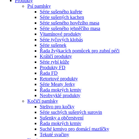
Produkty
Psí pamlsky
Série sušeného kuřete
Série sušených kachen
Série sušeného hovězího masa
Série sušeného jehněčího masa
Vitamínové produkty
Série tyčových klobás
Série sušenek
Řada žvýkacích pomůcek pro zubní péči
Králičí produkty
Série rybí kůže
Produkty FD
Řada FD
Retortové produkty
Série Meaty Jerky
Řada mokrých krmiv
Neobvyklé produkty
Kočičí pamlsky
Stelivo pro kočky
Série suchých sušených surovin
Sušenky a občerstvení
Řada mokrých krmiv
Suché krmivo pro domácí mazlíčky
Tekuté svačiny