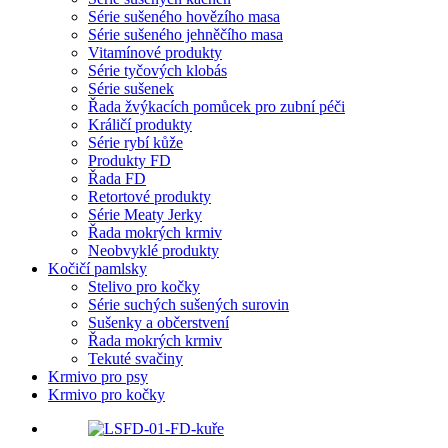
Série sušeného hovězího masa
Série sušeného jehněčího masa
Vitamínové produkty
Série tyčových klobás
Série sušenek
Řada žvýkacích pomůcek pro zubní péči
Králičí produkty
Série rybí kůže
Produkty FD
Řada FD
Retortové produkty
Série Meaty Jerky
Řada mokrých krmiv
Neobvyklé produkty
Kočičí pamlsky
Stelivo pro kočky
Série suchých sušených surovin
Sušenky a občerstvení
Řada mokrých krmiv
Tekuté svačiny
Krmivo pro psy
Krmivo pro kočky