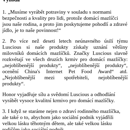
1. „Musíme vyrábět potraviny v souladu s normami
bezpečnosti a kvality pro lidi, protože domácí mazlíčci
jsou naše rodina, a proto jim poskytujeme pohodlí a zdravé
jídlo, je to naše povinnost!“
2. Po více než deseti letech neúnavného úsilí týmu
Luscious si naše produkty získaly uznání většiny
milovníků domácích mazlíčků. Značky Luscious slavně
rozkvétají ve všech druzích krmiv pro domácí mazlíčky:
„nejoblíbenější produkty“, „nejoblíbenější produkty“,
ocenění China's Internet Pet Food Award“ atd.
„Nejoblíbenější mezi spotřebiteli, nejoblíbenější
produkty“.
Honor vyjadřuje sílu a svědomí Luscious a odhodlání
vyrábět vysoce kvalitní krmivo pro domácí mazlíčky.
3. I když se staráme nejen o zdraví rodinného mazlíčka,
ale také o to, abychom jako sociální podnik vyjádřili
velkou lásku těhotným dětem, ale také velkou lásku
rodičům jako sociální podnik.