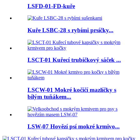
LSFD-01-FD-kuře
Kuře LSBC-28 s rybími prsíčky...
LSCT-01 Kuřecí trubičkový sáček ...
LSCW-01 Mokré kočičí mazlíčky s
bílým tuňákem...
LSW-07 Hovězí psí mokré krmivo...