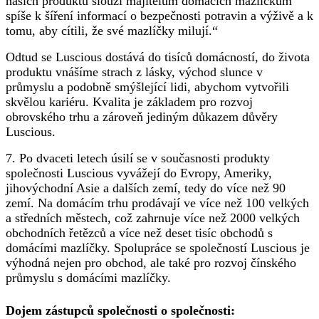
našich produktů slouží majitelům domácích mazlíčkům
spíše k šíření informací o bezpečnosti potravin a výživě a k
tomu, aby cítili, že své mazlíčky milují.“
Odtud se Luscious dostává do tisíců domácností, do života
produktu vnášíme strach z lásky, východ slunce v
průmyslu a podobně smýšlející lidi, abychom vytvořili
skvělou kariéru. Kvalita je základem pro rozvoj
obrovského trhu a zároveň jediným důkazem důvěry
Luscious.
7. Po dvaceti letech úsilí se v současnosti produkty
společnosti Luscious vyvážejí do Evropy, Ameriky,
jihovýchodní Asie a dalších zemí, tedy do více než 90
zemí. Na domácím trhu prodávají ve více než 100 velkých
a středních městech, což zahrnuje více než 2000 velkých
obchodních řetězců a více než deset tisíc obchodů s
domácími mazlíčky. Spolupráce se společností Luscious je
výhodná nejen pro obchod, ale také pro rozvoj čínského
průmyslu s domácími mazlíčky.
Dojem zástupců společnosti o společnosti: