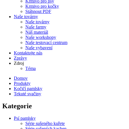
Krmivo pro psy
Krmivo pro kočky
Stáhnout PDF
Naše továrny
Naše továrny
Naše farmy
Náš materiál
Naše workshopy
Naše testovací centrum
Naše vybavení
Kontaktujte nás
Zprávy
Zdroj
Téma
Domov
Produkty
Kočičí pamlsky
Tekuté svačiny
Kategorie
Psí pamlsky
Série sušeného kuřete
Série sušených kachen