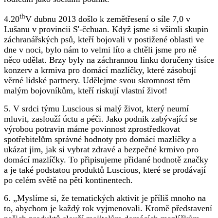
th
4.20
V dubnu 2013 došlo k zemětřesení o síle 7,0 v
Lušanu v provincii S'-čchuan. Když jsme si všimli skupin
záchranářských psů, kteří bojovali v postižené oblasti ve
dne v noci, bylo nám to velmi líto a chtěli jsme pro ně
něco udělat. Brzy byly na záchrannou linku doručeny tisíce
konzerv a krmiva pro domácí mazlíčky, které zásobují
věrné lidské partnery. Udělejme svou skromnost těm
malým bojovníkům, kteří riskují vlastní život!
5. V srdci týmu Luscious si malý život, který neumí
mluvit, zaslouží úctu a péči. Jako podnik zabývající se
výrobou potravin máme povinnost zprostředkovat
spotřebitelům správné hodnoty pro domácí mazlíčky a
ukázat jim, jak si vybrat zdravé a bezpečné krmivo pro
domácí mazlíčky. To připisujeme přidané hodnotě značky
a je také podstatou produktů Luscious, které se prodávají
po celém světě na pěti kontinentech.
6. „Myslíme si, že tematických aktivit je příliš mnoho na
to, abychom je každý rok vyjmenovali. Kromě představení