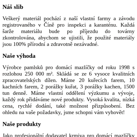
Náš slib
Veškerý materiál pochází z naší vlastní farmy a závodu
registrovaného v Číně pro inspekci a karanténu. Každá
šarže materiálu bude po příjezdu do továrny
zkontrolována, abychom se ujistili, že použité materiály
jsou 100% přírodní a zdravotně nezávadné.
Naše výhoda
Výrobce pamlsků pro domácí mazlíčky od roku 1998 s
rozlohou 250 000 m². Skládá se ze 6 vysoce kvalitních
zpracovatelských dílen. Máme 20 kuřecích farem, 10
kachních farem, 2 porážky kuřat, 3 porážky kachen, 1500
tun denně. Máme vlastní oddělení výzkumu a vývoje,
každý rok přidáváme nové produkty. Vysoká kvalita, nízká
cena, rychlé dodání, také možnost přizpůsobení. Bez
ohledu na vaše požadavky, jsme schopni vám vyhovět!
Naše produkty
Jako profesionální dodavatel krmiva pro domácí mazlíčky