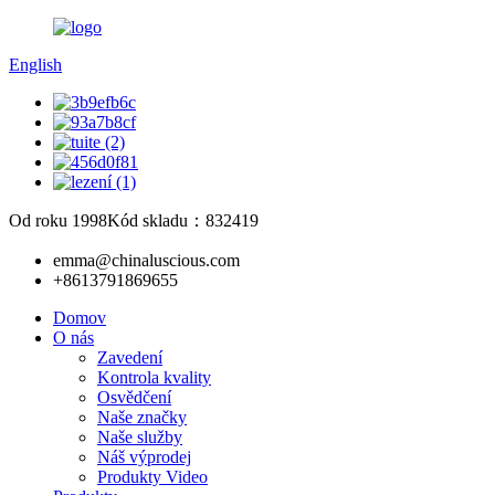
English
Od roku 1998
Kód skladu：832419
emma@chinaluscious.com
+8613791869655
Domov
O nás
Zavedení
Kontrola kvality
Osvědčení
Naše značky
Naše služby
Náš výprodej
Produkty Video