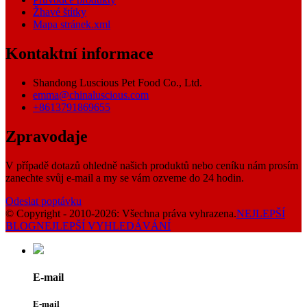
Žhavé štítky
Mapa stránek.xml
Kontaktní informace
Shandong Luscious Pet Food Co., Ltd.
emma@chinaluscious.com
+8613791869655
Zpravodaje
V případě dotazů ohledně našich produktů nebo ceníku nám prosím
zanechte svůj e-mail a my se vám ozveme do 24 hodin.
Odeslat poptávku
© Copyright - 2010-2026: Všechna práva vyhrazena.
NEJLEPŠÍ
BLOG
NEJLEPŠÍ VYHLEDÁVÁNÍ
E-mail
E-mail