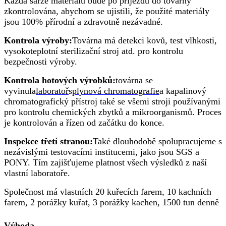
Každá šarže materiálu bude po příjezdu do továrny
zkontrolována, abychom se ujistili, že použité materiály
jsou 100% přírodní a zdravotně nezávadné.
Kontrola výroby:
Továrna má detekci kovů, test vlhkosti,
vysokoteplotní sterilizační stroj atd. pro kontrolu
bezpečnosti výroby.
Kontrola hotových výrobků:
továrna se
vyvinula
laboratoř
s
plynová chromatografie
a kapalinový
chromatografický přístroj také se všemi stroji používanými
pro kontrolu chemických zbytků a mikroorganismů. Proces
je kontrolován a řízen od začátku do konce.
Inspekce třetí stranou:
Také dlouhodobě spolupracujeme s
nezávislými testovacími institucemi, jako jsou SGS a
PONY. Tím zajišťujeme platnost všech výsledků z naší
vlastní laboratoře.
Společnost má vlastních 20 kuřecích farem, 10 kachních
farem, 2 porážky kuřat, 3 porážky kachen, 1500 tun denně
Výhoda