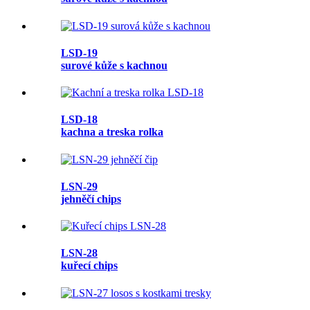
LSD-19
surové kůže s kachnou
LSD-18
kachna a treska rolka
LSN-29
jehněčí chips
LSN-28
kuřecí chips