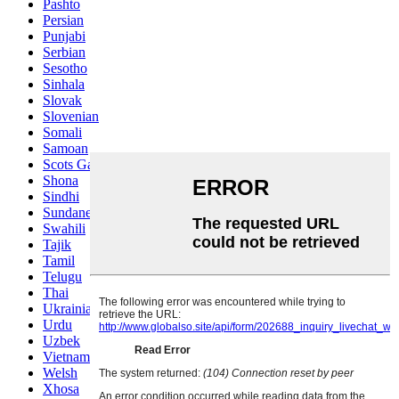
Pashto
Persian
Punjabi
Serbian
Sesotho
Sinhala
Slovak
Slovenian
Somali
Samoan
Scots Gaelic
Shona
Sindhi
Sundanese
Swahili
Tajik
Tamil
Telugu
Thai
Ukrainian
Urdu
Uzbek
Vietnamese
Welsh
Xhosa