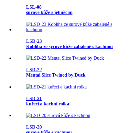
LSL-08
surové kůže s jehněčím
LSD-23
Kobliha ze syrové kůže zabalené s kachnou
LSD-22
Mentai Slice Twined by Duck
LSD-21
kuřecí a kachní rolka
LSD-20
surové kůže s kachnou