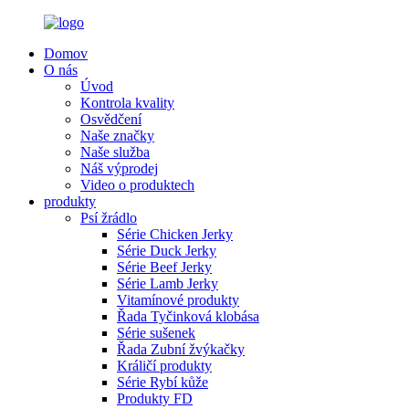
Domov
O nás
Úvod
Kontrola kvality
Osvědčení
Naše značky
Naše služba
Náš výprodej
Video o produktech
produkty
Psí žrádlo
Série Chicken Jerky
Série Duck Jerky
Série Beef Jerky
Série Lamb Jerky
Vitamínové produkty
Řada Tyčinková klobása
Série sušenek
Řada Zubní žvýkačky
Králičí produkty
Série Rybí kůže
Produkty FD