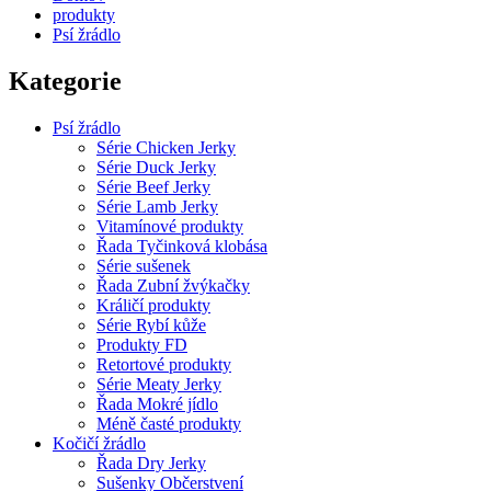
produkty
Psí žrádlo
Kategorie
Psí žrádlo
Série Chicken Jerky
Série Duck Jerky
Série Beef Jerky
Série Lamb Jerky
Vitamínové produkty
Řada Tyčinková klobása
Série sušenek
Řada Zubní žvýkačky
Králičí produkty
Série Rybí kůže
Produkty FD
Retortové produkty
Série Meaty Jerky
Řada Mokré jídlo
Méně časté produkty
Kočičí žrádlo
Řada Dry Jerky
Sušenky Občerstvení