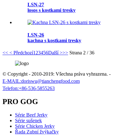
LSN-27
losos s kostkami tresky
LSN-26
kachna s kostkami tresky
<<
< Předchozí
1
2
3
4
5
6
Další >
>>
Strana 2 / 36
© Copyright - 2010-2019: Všechna práva vyhrazena.
-
E-MAIL:
doriswu@tianchengfood.com
Telefon:
+86-536-5855263
PRO GOG
Série Beef Jerky
Série sušenek
Série Chicken Jerky
Řada Zubní žvýkačky