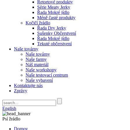
Retortové produkty
Série Meaty Jerky
Řada Mokré jídlo
Méně časté produkty
Kočičí žrádlo
Řada Dry Jerky
Sušenky Občerstvení
Řada Mokré jídlo
Tekuté občerstvení
Naše továrny
Naše továrny
Naše farmy
Náš materiál
Naše workshopy
Naše testovací centrum
Naše vybavení
Kontaktujte nás
Zprávy
English
Psí žrádlo
Domov