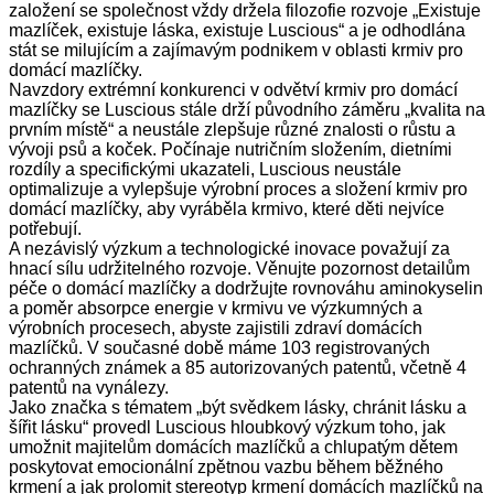
založení se společnost vždy držela filozofie rozvoje „Existuje
mazlíček, existuje láska, existuje Luscious“ a je odhodlána
stát se milujícím a zajímavým podnikem v oblasti krmiv pro
domácí mazlíčky.
Navzdory extrémní konkurenci v odvětví krmiv pro domácí
mazlíčky se Luscious stále drží původního záměru „kvalita na
prvním místě“ a neustále zlepšuje různé znalosti o růstu a
vývoji psů a koček. Počínaje nutričním složením, dietními
rozdíly a specifickými ukazateli, Luscious neustále
optimalizuje a vylepšuje výrobní proces a složení krmiv pro
domácí mazlíčky, aby vyráběla krmivo, které děti nejvíce
potřebují.
A nezávislý výzkum a technologické inovace považují za
hnací sílu udržitelného rozvoje. Věnujte pozornost detailům
péče o domácí mazlíčky a dodržujte rovnováhu aminokyselin
a poměr absorpce energie v krmivu ve výzkumných a
výrobních procesech, abyste zajistili zdraví domácích
mazlíčků. V současné době máme 103 registrovaných
ochranných známek a 85 autorizovaných patentů, včetně 4
patentů na vynálezy.
Jako značka s tématem „být svědkem lásky, chránit lásku a
šířit lásku“ provedl Luscious hloubkový výzkum toho, jak
umožnit majitelům domácích mazlíčků a chlupatým dětem
poskytovat emocionální zpětnou vazbu během běžného
krmení a jak prolomit stereotyp krmení domácích mazlíčků na