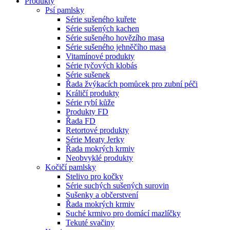
Produkty
Psí pamlsky
Série sušeného kuřete
Série sušených kachen
Série sušeného hovězího masa
Série sušeného jehněčího masa
Vitamínové produkty
Série tyčových klobás
Série sušenek
Řada žvýkacích pomůcek pro zubní péči
Králičí produkty
Série rybí kůže
Produkty FD
Řada FD
Retortové produkty
Série Meaty Jerky
Řada mokrých krmiv
Neobvyklé produkty
Kočičí pamlsky
Stelivo pro kočky
Série suchých sušených surovin
Sušenky a občerstvení
Řada mokrých krmiv
Suché krmivo pro domácí mazlíčky
Tekuté svačiny