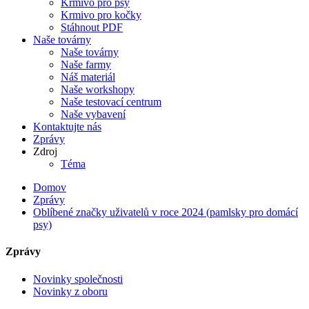
Krmivo pro psy
Krmivo pro kočky
Stáhnout PDF
Naše továrny
Naše továrny
Naše farmy
Náš materiál
Naše workshopy
Naše testovací centrum
Naše vybavení
Kontaktujte nás
Zprávy
Zdroj
Téma
Domov
Zprávy
Oblíbené značky uživatelů v roce 2024 (pamlsky pro domácí
psy)
Zprávy
Novinky společnosti
Novinky z oboru