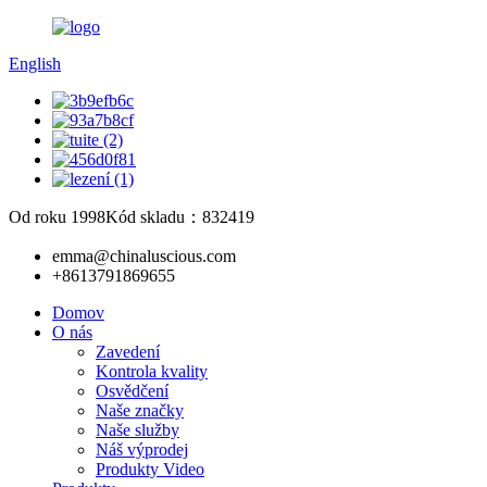
English
Od roku 1998
Kód skladu：832419
emma@chinaluscious.com
+8613791869655
Domov
O nás
Zavedení
Kontrola kvality
Osvědčení
Naše značky
Naše služby
Náš výprodej
Produkty Video