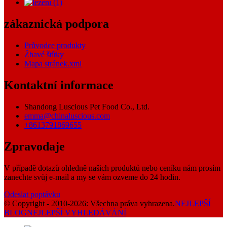
zákaznická podpora
Průvodce produkty
Žhavé štítky
Mapa stránek.xml
Kontaktní informace
Shandong Luscious Pet Food Co., Ltd.
emma@chinaluscious.com
+8613791869655
Zpravodaje
V případě dotazů ohledně našich produktů nebo ceníku nám prosím
zanechte svůj e-mail a my se vám ozveme do 24 hodin.
Odeslat poptávku
© Copyright - 2010-2026: Všechna práva vyhrazena.
NEJLEPŠÍ
BLOG
NEJLEPŠÍ VYHLEDÁVÁNÍ