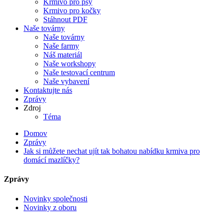
Krmivo pro psy
Krmivo pro kočky
Stáhnout PDF
Naše továrny
Naše továrny
Naše farmy
Náš materiál
Naše workshopy
Naše testovací centrum
Naše vybavení
Kontaktujte nás
Zprávy
Zdroj
Téma
Domov
Zprávy
Jak si můžete nechat ujít tak bohatou nabídku krmiva pro
domácí mazlíčky?
Zprávy
Novinky společnosti
Novinky z oboru