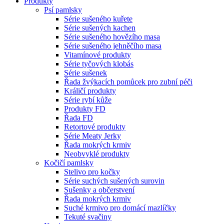
Produkty
Psí pamlsky
Série sušeného kuřete
Série sušených kachen
Série sušeného hovězího masa
Série sušeného jehněčího masa
Vitamínové produkty
Série tyčových klobás
Série sušenek
Řada žvýkacích pomůcek pro zubní péči
Králičí produkty
Série rybí kůže
Produkty FD
Řada FD
Retortové produkty
Série Meaty Jerky
Řada mokrých krmiv
Neobvyklé produkty
Kočičí pamlsky
Stelivo pro kočky
Série suchých sušených surovin
Sušenky a občerstvení
Řada mokrých krmiv
Suché krmivo pro domácí mazlíčky
Tekuté svačiny