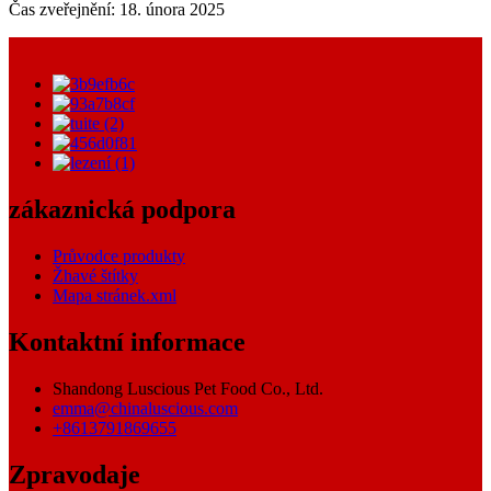
Čas zveřejnění: 18. února 2025
zákaznická podpora
Průvodce produkty
Žhavé štítky
Mapa stránek.xml
Kontaktní informace
Shandong Luscious Pet Food Co., Ltd.
emma@chinaluscious.com
+8613791869655
Zpravodaje