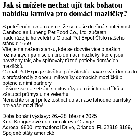
Jak si můžete nechat ujít tak bohatou
nabídku krmiva pro domácí mazlíčky?
S potěšením oznamujeme, že se naše dceřiná společnost
Cambodian Luheng Pet Food Co., Ltd. zúčastní
nadcházejícího veletrhu Global Pet Expo! Číslo našeho
stánku: 5669.
Vítejte na našem stánku, kde se dozvíte více o našich
rozmanitých pamlscích pro domácí mazlíčky, které jsou
navrženy tak, aby splňovaly různé potřeby domácích
mazlíčků.
Global Pet Expo je skvělou příležitostí k navazování kontaktů
s profesionály z oboru, milovníky domácích mazlíčků a
potenciálními partnery.
Těšíme se na setkání s milovníky domácích mazlíčků a
zástupci průmyslu na veletrhu.
Nenechte si ujít příležitost ochutnat naše lahodné pamlsky
pro vaše mazlíčky!
Doba konání výstavy: 26.–28. března 2025
Kde: Kongresové centrum okresu Orange
Adresa: 9800 International Drive, Orlando, FL 32819-8199,
Spojené státy americké