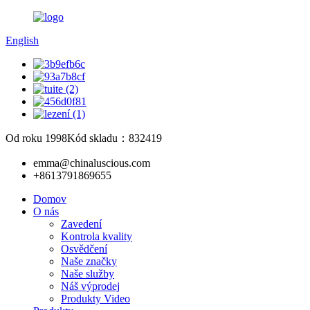
English
Od roku 1998
Kód skladu：832419
emma@chinaluscious.com
+8613791869655
Domov
O nás
Zavedení
Kontrola kvality
Osvědčení
Naše značky
Naše služby
Náš výprodej
Produkty Video