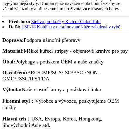
nejvýhodnější styly. Doufáme, že navážeme obchodní vztahy se
všemi zákazníky a přineseme jim do života více krásných barev.
Předchozí:
Stelivo pro kočky Rich of Color Tofu
Další:
LSF-18 Kobliha z nerafinované kůže zabalená v rybě
Doprava:
Podpora námořní přepravy
Materiál:
Měkké kuřecí stripsy - objemové krmivo pro psy
Obal:
Polybagy s potiskem OEM a naše značky
Osvědčení:
BRC/GMP/SGS/ISO/BSCI/NON-
GMO/FSSC/IFS/FDA
Výhoda:
Naše vlastní farmy a porážková linka
Firemní styl：
Výrobce a vývozce, poskytujeme OEM
služby
Hlavní trh：
USA, Evropa, Korea, Hongkong,
jihovýchodní Asie atd.