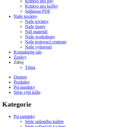
Krmivo pro psy
Krmivo pro kočky
Stáhnout PDF
Naše továrny
Naše továrny
Naše farmy
Náš materiál
Naše workshopy
Naše testovací centrum
Naše vybavení
Kontaktujte nás
Zprávy
Zdroj
Téma
Domov
Produkty
Psí pamlsky
Série rybí kůže
Kategorie
Psí pamlsky
Série sušeného kuřete
Série sušených kachen