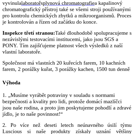
vyvinula
laboratoř
s
plynová chromatografie
a kapalinový
chromatografický přístroj také se všemi stroji používanými
pro kontrolu chemických zbytků a mikroorganismů. Proces
je kontrolován a řízen od začátku do konce.
Inspekce třetí stranou:
Také dlouhodobě spolupracujeme s
nezávislými testovacími institucemi, jako jsou SGS a
PONY. Tím zajišťujeme platnost všech výsledků z naší
vlastní laboratoře.
Společnost má vlastních 20 kuřecích farem, 10 kachních
farem, 2 porážky kuřat, 3 porážky kachen, 1500 tun denně
Výhoda
1. „Musíme vyrábět potraviny v souladu s normami
bezpečnosti a kvality pro lidi, protože domácí mazlíčci
jsou naše rodina, a proto jim poskytujeme pohodlí a zdravé
jídlo, je to naše povinnost!“
2. Po více než deseti letech neúnavného úsilí týmu
Luscious si naše produkty získaly uznání většiny