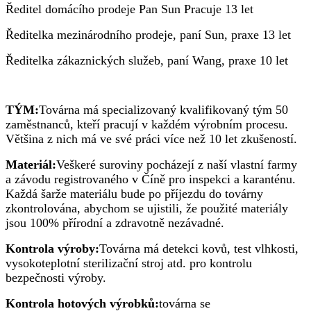
Ředitel domácího prodeje Pan Sun Pracuje 13 let
Ředitelka mezinárodního prodeje, paní Sun, praxe 13 let
Ředitelka zákaznických služeb, paní Wang, praxe 10 let
TÝM:
Továrna má specializovaný kvalifikovaný tým 50
zaměstnanců, kteří pracují v každém výrobním procesu.
Většina z nich má ve své práci více než 10 let zkušeností.
Materiál:
Veškeré suroviny pocházejí z naší vlastní farmy
a závodu registrovaného v Číně pro inspekci a karanténu.
Každá šarže materiálu bude po příjezdu do továrny
zkontrolována, abychom se ujistili, že použité materiály
jsou 100% přírodní a zdravotně nezávadné.
Kontrola výroby:
Továrna má detekci kovů, test vlhkosti,
vysokoteplotní sterilizační stroj atd. pro kontrolu
bezpečnosti výroby.
Kontrola hotových výrobků:
továrna se