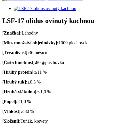
LSF-17 olidus ovinutý kachnou
[Značka]:
Lahodný
[Min. množství objednávky]:
1000 plechovek
[Trvanlivost]:
36 měsíců
[Čistá hmotnost]:
80 g/plechovka
[Hrubý protein]:
≥11 %
[Hrubý tuk]:
≥0,3 %
[Hrubá vláknina]:
≤1,0 %
[Popel]:
≤1,0 %
[Vlhkost]:
≤80 %
[Složení]:
Tuňák, krevety