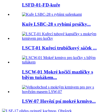
LSFD-01-FD-kuře
Kuře LSBC-28 s rybími prsíčky...
LSCT-01 Kuřecí trubičkový sáček ...
LSCW-01 Mokré kočičí mazlíčky s
bílým tuňákem...
LSW-07 Hovězí psí mokré krmivo...