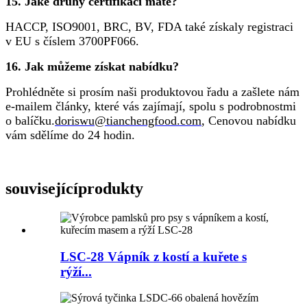
15. Jaké druhy certifikací máte?
HACCP, ISO9001, BRC, BV, FDA také získaly registraci
v EU s číslem 3700PF066.
16. Jak můžeme získat nabídku?
Prohlédněte si prosím naši produktovou řadu a zašlete nám
e-mailem články, které vás zajímají, spolu s podrobnostmi
o balíčku.
doriswu@tianchengfood.com
, Cenovou nabídku
vám sdělíme do 24 hodin.
související
produkty
LSC-28 Vápník z kostí a kuřete s
rýží...