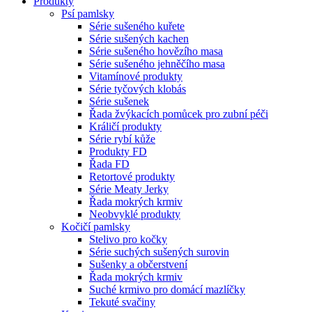
Produkty
Psí pamlsky
Série sušeného kuřete
Série sušených kachen
Série sušeného hovězího masa
Série sušeného jehněčího masa
Vitamínové produkty
Série tyčových klobás
Série sušenek
Řada žvýkacích pomůcek pro zubní péči
Králičí produkty
Série rybí kůže
Produkty FD
Řada FD
Retortové produkty
Série Meaty Jerky
Řada mokrých krmiv
Neobvyklé produkty
Kočičí pamlsky
Stelivo pro kočky
Série suchých sušených surovin
Sušenky a občerstvení
Řada mokrých krmiv
Suché krmivo pro domácí mazlíčky
Tekuté svačiny