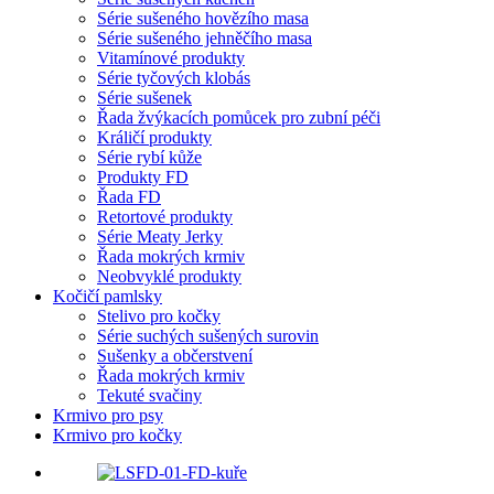
Série sušeného hovězího masa
Série sušeného jehněčího masa
Vitamínové produkty
Série tyčových klobás
Série sušenek
Řada žvýkacích pomůcek pro zubní péči
Králičí produkty
Série rybí kůže
Produkty FD
Řada FD
Retortové produkty
Série Meaty Jerky
Řada mokrých krmiv
Neobvyklé produkty
Kočičí pamlsky
Stelivo pro kočky
Série suchých sušených surovin
Sušenky a občerstvení
Řada mokrých krmiv
Tekuté svačiny
Krmivo pro psy
Krmivo pro kočky