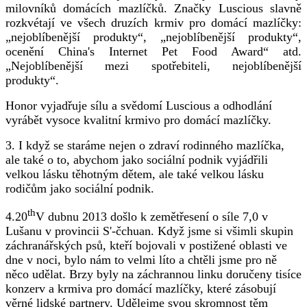
milovníků domácích mazlíčků. Značky Luscious slavně
rozkvétají ve všech druzích krmiv pro domácí mazlíčky:
„nejoblíbenější produkty“, „nejoblíbenější produkty“,
ocenění China's Internet Pet Food Award“ atd.
„Nejoblíbenější mezi spotřebiteli, nejoblíbenější
produkty“.
Honor vyjadřuje sílu a svědomí Luscious a odhodlání
vyrábět vysoce kvalitní krmivo pro domácí mazlíčky.
3. I když se staráme nejen o zdraví rodinného mazlíčka,
ale také o to, abychom jako sociální podnik vyjádřili
velkou lásku těhotným dětem, ale také velkou lásku
rodičům jako sociální podnik.
th
4.20
V dubnu 2013 došlo k zemětřesení o síle 7,0 v
Lušanu v provincii S'-čchuan. Když jsme si všimli skupin
záchranářských psů, kteří bojovali v postižené oblasti ve
dne v noci, bylo nám to velmi líto a chtěli jsme pro ně
něco udělat. Brzy byly na záchrannou linku doručeny tisíce
konzerv a krmiva pro domácí mazlíčky, které zásobují
věrné lidské partnery. Udělejme svou skromnost těm