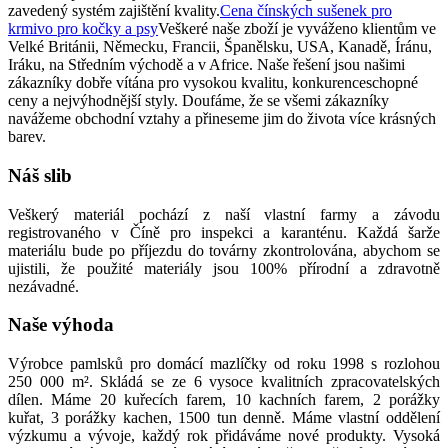
zavedený systém zajištění kvality.
Cena čínských sušenek pro
krmivo pro kočky a psy
Veškeré naše zboží je vyváženo klientům ve
Velké Británii, Německu, Francii, Španělsku, USA, Kanadě, Íránu,
Iráku, na Středním východě a v Africe. Naše řešení jsou našimi
zákazníky dobře vítána pro vysokou kvalitu, konkurenceschopné
ceny a nejvýhodnější styly. Doufáme, že se všemi zákazníky
navážeme obchodní vztahy a přineseme jim do života více krásných
barev.
Náš slib
Veškerý materiál pochází z naší vlastní farmy a závodu
registrovaného v Číně pro inspekci a karanténu. Každá šarže
materiálu bude po příjezdu do továrny zkontrolována, abychom se
ujistili, že použité materiály jsou 100% přírodní a zdravotně
nezávadné.
Naše výhoda
Výrobce pamlsků pro domácí mazlíčky od roku 1998 s rozlohou
250 000 m². Skládá se ze 6 vysoce kvalitních zpracovatelských
dílen. Máme 20 kuřecích farem, 10 kachních farem, 2 porážky
kuřat, 3 porážky kachen, 1500 tun denně. Máme vlastní oddělení
výzkumu a vývoje, každý rok přidáváme nové produkty. Vysoká