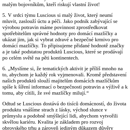
malým bojovníkům, kteří riskují vlastní život!
5. V srdci týmu Luscious si malý život, který neumí
mluvit, zaslouží úctu a péči. Jako podnik zabývající se
výrobou potravin máme povinnost zprostředkovat
spotřebitelům správné hodnoty pro domácí mazlíčky a
ukázat jim, jak si vybrat zdravé a bezpečné krmivo pro
domácí mazlíčky. To připisujeme přidané hodnotě značky
a je také podstatou produktů Luscious, které se prodávají
po celém světě na pěti kontinentech.
6. „Myslíme si, že tematických aktivit je příliš mnoho na
to, abychom je každý rok vyjmenovali. Kromě představení
našich produktů slouží majitelům domácích mazlíčkům
spíše k šíření informací o bezpečnosti potravin a výživě a k
tomu, aby cítili, že své mazlíčky milují.“
Odtud se Luscious dostává do tisíců domácností, do života
produktu vnášíme strach z lásky, východ slunce v
průmyslu a podobně smýšlející lidi, abychom vytvořili
skvělou kariéru. Kvalita je základem pro rozvoj
obrovského trhu a zároveň jediným důkazem důvěry