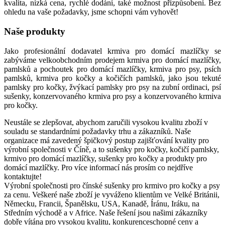
kvalita, nízká cena, rychlé dodání, také možnost přizpůsobení. Bez
ohledu na vaše požadavky, jsme schopni vám vyhovět!
Naše produkty
Jako profesionální dodavatel krmiva pro domácí mazlíčky se
zabýváme velkoobchodním prodejem krmiva pro domácí mazlíčky,
pamlsků a pochoutek pro domácí mazlíčky, krmiva pro psy, psích
pamlsků, krmiva pro kočky a kočičích pamlsků, jako jsou tekuté
pamlsky pro kočky, žvýkací pamlsky pro psy na zubní ordinaci, psí
sušenky, konzervovaného krmiva pro psy a konzervovaného krmiva
pro kočky.
Neustále se zlepšovat, abychom zaručili vysokou kvalitu zboží v
souladu se standardními požadavky trhu a zákazníků. Naše
organizace má zavedený špičkový postup zajišťování kvality pro
výrobní společnosti v Číně, a to sušenky pro kočky, kočičí pamlsky,
krmivo pro domácí mazlíčky, sušenky pro kočky a produkty pro
domácí mazlíčky. Pro více informací nás prosím co nejdříve
kontaktujte!
Výrobní společnosti pro čínské sušenky pro krmivo pro kočky a psy
za cenu. Veškeré naše zboží je vyváženo klientům ve Velké Británii,
Německu, Francii, Španělsku, USA, Kanadě, Íránu, Iráku, na
Středním východě a v Africe. Naše řešení jsou našimi zákazníky
dobře vítána pro vysokou kvalitu, konkurenceschopné ceny a