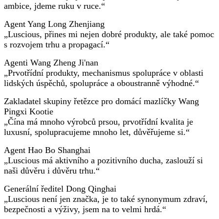
ambice, jdeme ruku v ruce.“
Agent Yang Long Zhenjiang
„Luscious, přines mi nejen dobré produkty, ale také pomoc
s rozvojem trhu a propagací.“
Agenti Wang Zheng Ji'nan
„Prvotřídní produkty, mechanismus spolupráce v oblasti
lidských úspěchů, spolupráce a oboustranně výhodné.“
Zakladatel skupiny řetězce pro domácí mazlíčky Wang
Pingxi Kootie
„Čína má mnoho výrobců prsou, prvotřídní kvalita je
luxusní, spolupracujeme mnoho let, důvěřujeme si.“
Agent Hao Bo Shanghai
„Luscious má aktivního a pozitivního ducha, zaslouží si
naši důvěru i důvěru trhu.“
Generální ředitel Dong Qinghai
„Luscious není jen značka, je to také synonymum zdraví,
bezpečnosti a výživy, jsem na to velmi hrdá.“