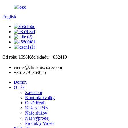
English
Od roku 1998
Kód skladu：832419
emma@chinaluscious.com
+8613791869655
Domov
O nás
Zavedení
Kontrola kvality
Osvědčení
Naše značky
Naše služby
Náš výprodej
Produkty Video