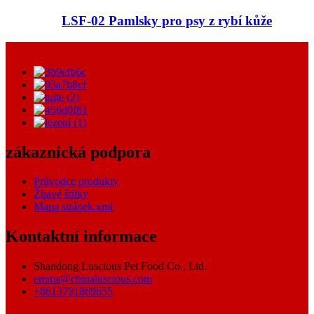
LSF-02 Pamlsky pro psy z rybí kůže
zákaznická podpora
Průvodce produkty
Žhavé štítky
Mapa stránek.xml
Kontaktní informace
Shandong Luscious Pet Food Co., Ltd.
emma@chinaluscious.com
+8613791869655